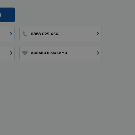
И
0888 025 454
ДОБАВИ В ЛЮБИМИ