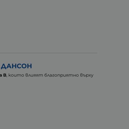
0 ДАНСОН
а В
, които влияят благоприятно върху