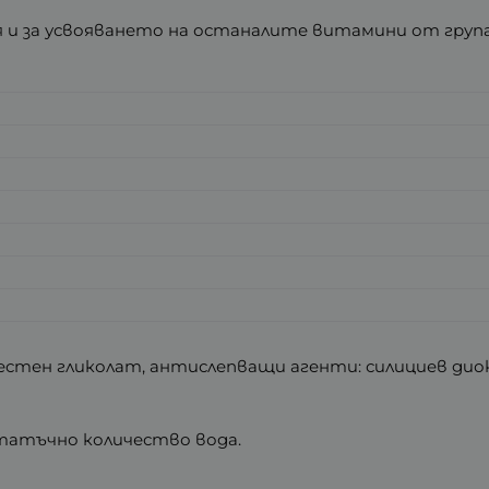
я и за усвояването на останалите витамини от група
естен гликолат, антислепващи агенти: силициев дио
татъчно количество вода.