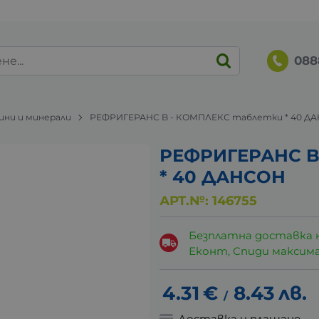
088
ни и минерали
РЕФРИГЕРАНС B - КОМПЛЕКС таблетки * 40 Д
РЕФРИГЕРАНС B
* 40 ДАНСОН
АРТ.№:
146755
Безплатна доставка 
Еконт, Спиди максималн
4.31
€
8.43
лв.
/
Доставка и плащане