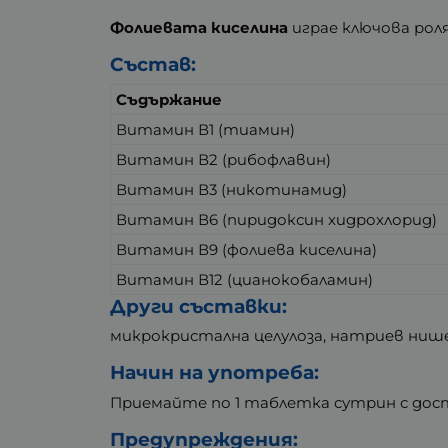
Фолиевата киселина
играе ключова рол
Състав:
Съдържание
Витамин В1 (тиамин)
Витамин В2 (рибофлавин)
Витамин В3 (никотинамид)
Витамин В6 (пиридоксин хидрохлорид)
Витамин В9 (фолиева киселина)
Витамин В12 (цианокобаламин)
Други съставки:
микрокристална целулоза, натриев ниш
Начин на употреба:
Приемайте по 1 таблетка сутрин с дос
Предупреждения: