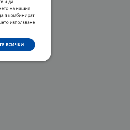
е и да
нето на нашия
 да я комбинират
ашето използване
ТЕ ВСИЧКИ