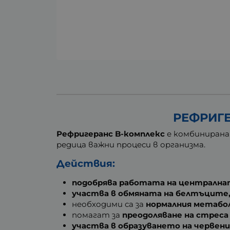
РЕФРИГЕ
Рефригеранс B-комплекс
е комбинирана
редица важни процеси в организма.
Действия:
подобрява работата на централна
участва в обмяната на белтъците
необходими са за
нормалния метабо
помагат за
преодоляване на стрес
участва в образуването на червен