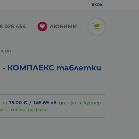
ВХОД
ЛЮБИМИ
8 025 454
АНСОН
 - КОМПЛЕКС таблетки
над
75.00
€
/
146.69
лв.
до офис с куриер
о тегло (кг.) 5 кг.