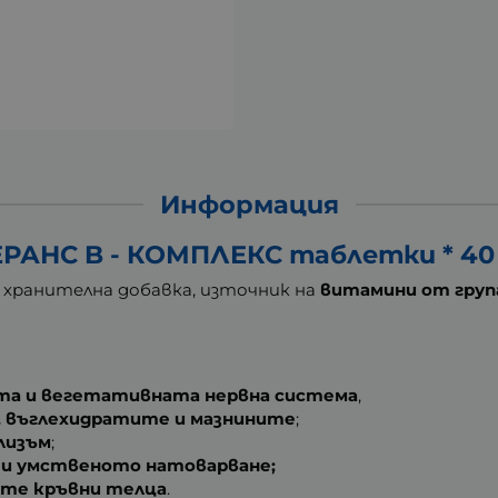
Информация
РАНС B - КОМПЛЕКС таблетки * 4
 хранителна добавка, източник на
витамини от груп
та и вегетативната нервна система
,
, въглехидратите и мазнините
;
лизъм
;
а и умственото натоварване;
ите кръвни телца
.