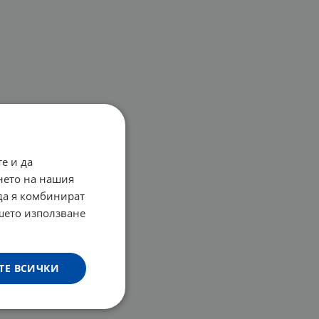
е и да
нето на нашия
 да я комбинират
ашето използване
ТЕ ВСИЧКИ