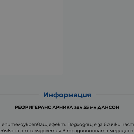
Информация
РЕФРИГЕРАНС АРНИКА гел 55 мл ДАНСОН
и епителоукрепващ ефект. Подходящ е за всички част
ебявана от хилядолетия в традиционната медицина. П