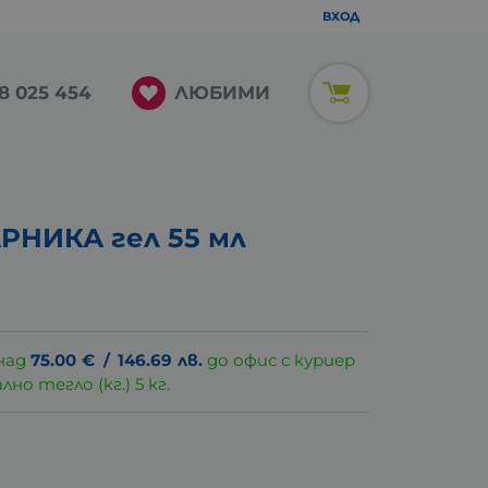
ВХОД
ЛЮБИМИ
8 025 454
РНИКА гел 55 мл
над
75.00
€
/
146.69
лв.
до офис с куриер
о тегло (кг.) 5 кг.