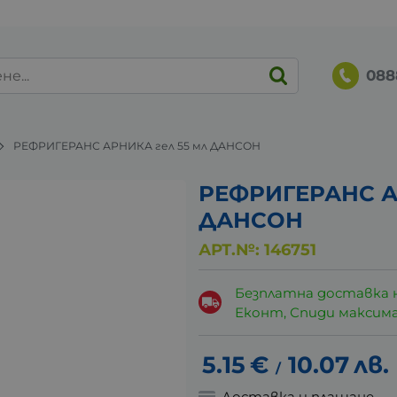
088
РЕФРИГЕРАНС АРНИКА гел 55 мл ДАНСОН
РЕФРИГЕРАНС А
ДАНСОН
АРТ.№:
146751
Безплатна доставка 
Еконт, Спиди максималн
5.15
€
10.07
лв.
/
Доставка и плащане