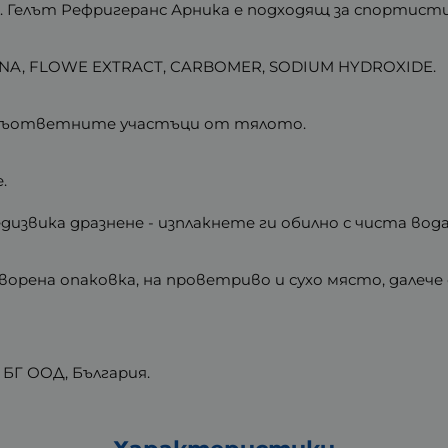
 Гелът Рефригеранс Арника е подходящ за спортисти
ANA, FLOWE EXTRACT, CARBOMER, SODIUM HYDROXIDE.
у съответните участъци от тялото.
.
дизвика дразнене - изплакнете ги обилно с чиста вода
ворена опаковка, на проветриво и сухо място, далеч
 БГ ООД, България.