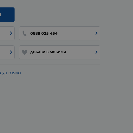
И
0888 025 454
ДОБАВИ В ЛЮБИМИ
 за тяло