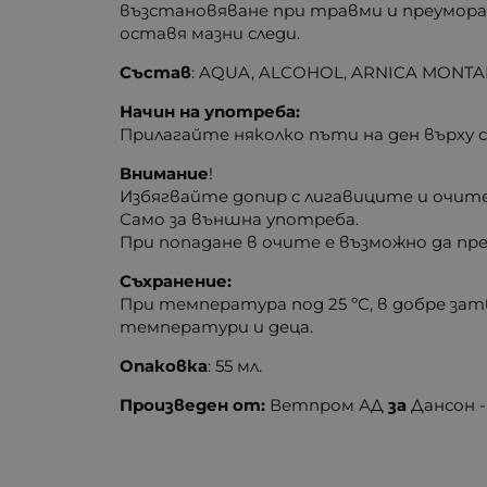
възстановяване при травми и преумора.
оставя мазни следи.
Състав
: AQUA, ALCOHOL, ARNICA MONT
Начин на употреба:
Прилагайте няколко пъти на ден върх
Внимание
!
Избягвайте допир с лигавиците и очите
Само за външна употреба.
При попадане в очите е възможно да пре
Съхранение:
При температура под 25 ºС, в добре зат
температури и деца.
Опаковка
: 55 мл.
Произведен от:
Ветпром АД
за
Дансон -