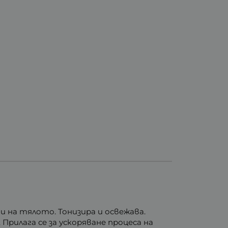
и на тялото. Тонизира и освежава.
рилага се за ускоряване процеса на