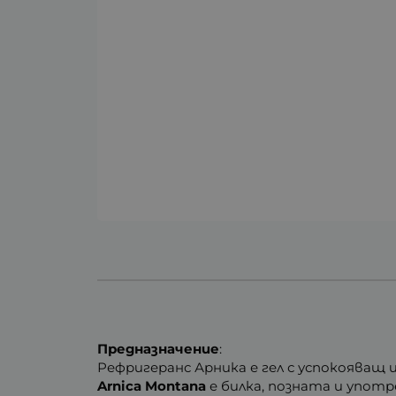
Предназначение
:
Рефригеранс Арника е гел с успокояващ 
Arnica Montana
е билка, позната и употр