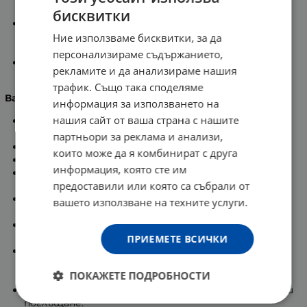
бяла, което е знак, че устройството работи.
бисквитки
Таблетката се заменя, след като изключите
устройството, поставите нова и избутате
Ние използваме бисквитки, за да
старата навън.
персонализираме съдържанието,
За помещения с големина 20 м3 използвайте 1
рекламите и да анализираме нашия
устройство с 1 таблетка.
трафик. Също така споделяме
Важно!
информация за използването на
нашия сайт от ваша страна с нашите
Р101
— Носете опаковката или етикета на
продукта, при необходимост от лекарска помощ.
партньори за реклама и анализи,
Р102
— Да се съхранява извън обсега на деца.
които може да я комбинират с друга
Р261
— Не вдишвайте изпаренията.
информация, която сте им
Р264
— След употреба, ръцете се мият
предоставили или която са събрали от
старателно.
Р270
— При употреба на продукта, не се пие, яде
вашето използване на техните услуги.
или пуши.
Р271
— Използва се на открито и проветриво
място.
ПРИЕМЕТЕ ВСИЧКИ
Р312
— Обадете се веднага в ЦЕНТЪР ПО
ТОКСИКОЛОГИЯ или потърсете лекар, при
ПОКАЖЕТЕ ПОДРОБНОСТИ
неразположение.
H302
+ H332
Изключително вреден при вдишване и
поглъщане.