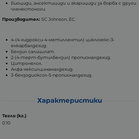
Биоциди, ансектициди и акарициди за борба с други
членестоноги.
Производител:
SC Johnson, ЕС.
4-(4-хидрокси-4-метиллентил) циклохекс-3-
енкарбалдехид.
Бензил салицилат.
2-(4-терт-бутилбензил) пропионалдехид.
Цитронелол.
Алфа-хексилцинамалдехид.
3-бензодиоксол-5-пропионалдехид.
Характеристики
Тегло (кг.)
0.10