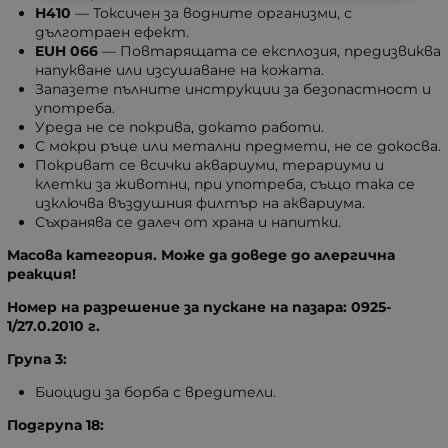
Н410
— Токсичен за водните организми, с
дълготраен ефект.
EUH 066
— Повтарящата се експлозия, предизвиква
напукване или изсушаване на кожата.
Запазете пълните инструкции за безопастност и
употреба.
Уреда не се покрива, докато работи.
С мокри ръце или метални предмети, не се докосва.
Покриват се всички аквариуми, терариуми и
клетки за животни, при употреба, също така се
изключва въздушния филтър на аквариума.
Съхранява се далеч от храна и напитки.
Масова категория. Може да доведе до алергична
реакция!
Номер на разрешение за пускане на пазара: 0925-
1/27.0.2010 г.
Група 3:
Биоциди за борба с вредители.
Подгрупа 18: