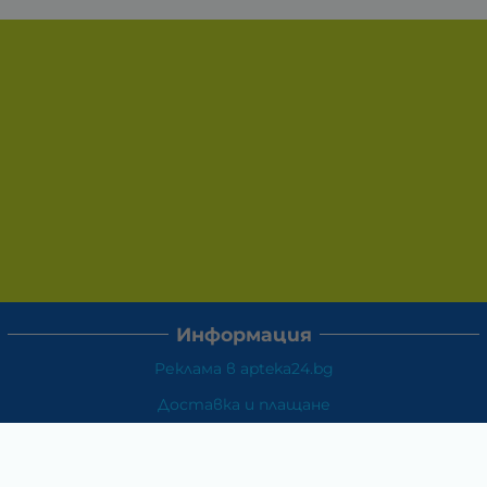
Информация
Реклама в apteka24.bg
Доставка и плащане
Връщане и замяна
Общи условия за ползване