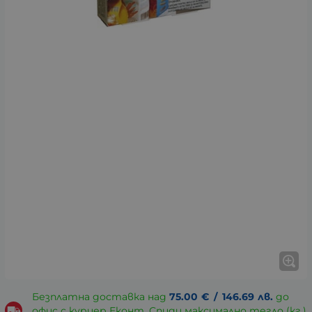
Безплатна доставка над
75.00
€
/
146.69
лв.
до
офис с куриер Еконт, Спиди максимално тегло (кг.)