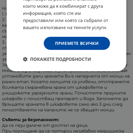
които може да я комбинират с друга
Начин на употреба:
информация, която сте им
1. Разрежете опаковката и извадете един капан.
2. Отлепете червената защитна лента от гърба на
предоставили или която са събрали от
капана и го поставете в близост до местата за
вашето използване на техните услуги.
съхранение на храна особено, където сте забелязали
молци.
3. Отстранете защитното фолио от лепливата
ПРИЕМЕТЕ ВСИЧКИ
страна. Капанът е готов за действие и феромонът
започва да привлича молците. Използвайте поне 1 капан
ПОКАЖЕТЕ ПОДРОБНОСТИ
за шкаф, за по-големи обеми - използвайте 2 капана.
Заменете капана, след като се покрие с молци или най-
много след 8 седмици. С употребата на капана вие ще
установите дали храната ви е нападната от молци на
ранен етап. Когато молците са уловени, отстранете
всичката съхранявана храна от шкафовете и
унищожете заразените храни. Почистете празните
шкафове с почистващ препарат и вода. Започнете да
връщате храната в шкафовете само ако 3 дни след
почистването на капаните не се хващат молци.
Съвети за безопасност:
Да се пази далече от достъп на деца.
При поглъщане да се потърси незабавно медицинска