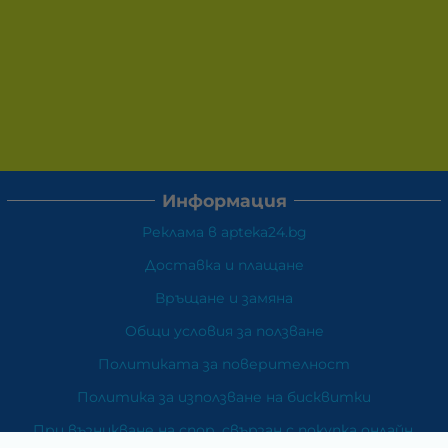
Информация
Реклама в apteka24.bg
Доставка и плащане
Връщане и замяна
Общи условия за ползване
Политиката за поверителност
Политика за използване на бисквитки
При възникване на спор, свързан с покупка онлайн,