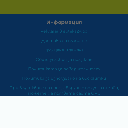
Информация
Реклама в apteka24.bg
Доставка и плащане
Връщане и замяна
Общи условия за ползване
Политиката за поверителност
Политика за използване на бисквитки
При възникване на спор, свързан с покупка онлайн,
можете да ползвате сайта ОРС
Вашите права
Отказ от сделка
За Нас