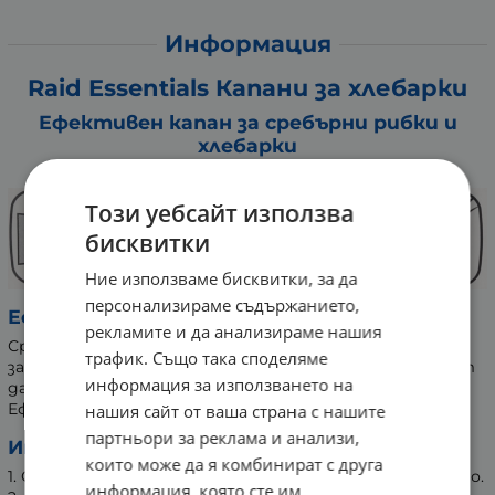
Информация
Raid Essentials Капани за хлебарки
Ефективен капан за сребърни рибки и
хлебарки
Без инсектициди
Този уебсайт използва
бисквитки
Ние използваме бисквитки, за да
персонализираме съдържанието,
Ефективен:
рекламите и да анализираме нашия
Сребърните рибки преминават през лепкавия капан:
трафик. Също така споделяме
залепват се, без да оставят миризма и ви позволяват
информация за използването на
да контролирате разпространението им.
Ефективен срещу хлебарки.
нашия сайт от ваша страна с нашите
партньори за реклама и анализи,
Инструкции за употреба:
които може да я комбинират с друга
1. Отворете капана и отстранете защитното фолио.
информация, която сте им