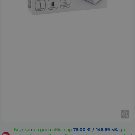
Безплатна доставка над
75.00
€
/
146.69
лв.
до