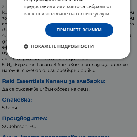
2. Сглобете капана.
предоставили или която са събрали от
3. Капанът е готов. Поставете го на място, през
което преминават насекомите (тъмни, влажни, топли
вашето използване на техните услуги.
зони, зад хладилника, мивката, около коша за боклук) или
го прикрепете към стената с двойнозалепваща лента
ПРИЕМЕТЕ ВСИЧКИ
(без да поврежда повърхностите).
4. Оставете капана да действа. Подменете го след 3
до 4 седмици (когато лепилото загуби своята
ПОКАЖЕТЕ ПОДРОБНОСТИ
ефективност). В случай на масово нашествие,
използвайте няколко капана в близост един до друг и
ги проверявайте на всеки 2 до 3 дни.
5. Изхвърлете капана в битовите отпадъци, щом се
напълни с хлебарки или сребърни рибки.
Raid Essentials Капани за хлебарки:
Да се съхранява извън обсега на деца.
Опаковка:
5 броя
Производител:
SC Johnson, EC.
Лице, което предоставя на пазара: