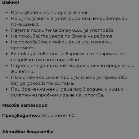
Важно!
Използвайте по предназначение.
Не използвайте в заттрорени и непроветриви
помещения.
Пазете пълните инструкции за употреба.
Не покривайте уреда по време на работа.
Не докосвайте с мокри ръце или метални
предмети.
Клетки за животни, аквариуми и терариуми се
покриват или отстраняват.
Пазете от деца, напитки, хранителни продукти и
животни.
Пълнителя се сменя при изключено устройство,
без да докосвате фитила.
При бременни жени, деца под 3 години и лица с
дихателни проблеми да не се използва.
Масова категория.
Производител:
SC Johnson, EC.
Активни вещества: