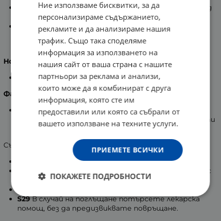
Ние използваме бисквитки, за да
Уредът започва да работи нормално, веднага след
персонализираме съдържанието,
включване на указателната лампа.
Пълнителят се заменя, като се изключи
рекламите и да анализираме нашия
устройството от електрическата мрежа и се
трафик. Също така споделяме
заменя с нов.
информация за използването на
Нормата на разход е:
нашия сайт от ваша страна с нашите
партньори за реклама и анализи,
Флакон/30 м2.
които може да я комбинират с друга
Фази на риск:
информация, която сте им
R 50/53 Силно токсичен за водни организми,
предоставили или която са събрали от
възможни са дълготрайни неблагоприятни ефекти
вашето използване на техните услуги.
във водна среда.
Съвети за безопастност:
ПРИЕМЕТЕ ВСИЧКИ
S2
Пазете далеч от деца.
S28
Измийте обилно с вода, ако е имало контакт с
ПОКАЖЕТЕ ПОДРОБНОСТИ
кожата.
S29
Не изпускайте в канализацията.
S29
В случай на поглъщане потърсете лекарска
помощ, без да предизвиквате повръщане.