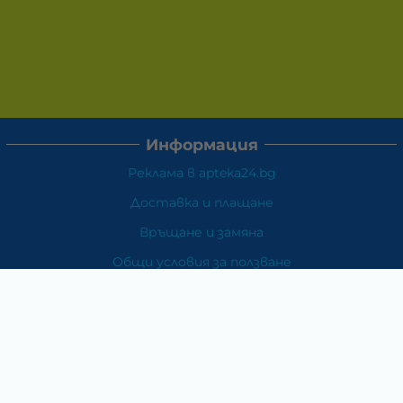
Информация
Реклама в apteka24.bg
Доставка и плащане
Връщане и замяна
Общи условия за ползване
Политиката за поверителност
Политика за използване на бисквитки
При възникване на спор, свързан с покупка онлайн,
можете да ползвате сайта ОРС
Вашите права