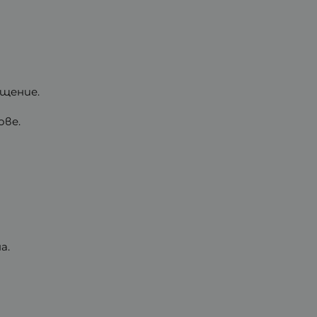
ащение.
ове.
а.