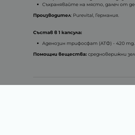
Съхранявайте на място, далеч от де
Производител
: Purevital, Германия.
Състав в 1 капсула:
Аденозин трифосфат (АТФ) - 420 mg.
Помощни вещества:
средноверижни зел
Тегло (кг.)