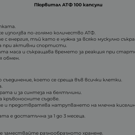
Пюрвитал АТФ 100 капсули
тката.
се използва по-голямо количество АТФ.
с енергия, тъй като е нужна за всяко мускулно съкр
а при активни спортисти.
ата маса и съкращава времето за реакция при старт
я обмен.
 съединение, което се среща във всички клетки.
.
рата и за синтеза на белтъчини.
а кръвоносните съдове.
е и предотвратява натрупването на млечна киселин
ката е достатъчна за 1 до 3 месеца.
е замествайте разнообразното хранене.