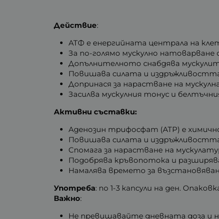
Действие
:
АТФ е енергийната централа на кле
За по-голямо мускулно натоварване 
Допълнителното снабдява мускулите 
Повишава силата и издръжливостт
Допринася за нарастване на мускулн
Засилва мускулния тонус и белтъчни
Активни съставки:
Аденозин трифосфат (ATP) е химично
Повишава силата и издръжливостта
Спомага за нарастване на мускулату
Подобрява кръвопотока и разширяв
Намалява времето за възстановяван
Употреба
: по 1-3 капсули на ден. Опаков
Важно
:
Не превишавайте дневната доза и н