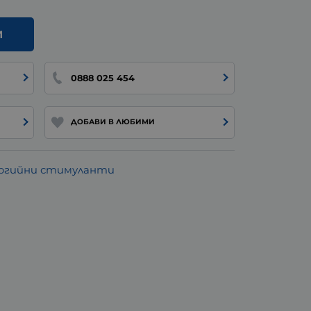
И
0888 025 454
ДОБАВИ В ЛЮБИМИ
ргийни стимуланти