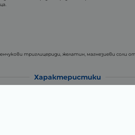
ца.
енчукови триглицериди, желатин, магнезиеви соли от
Характеристики
0.14