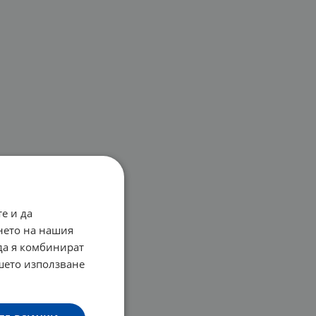
е и да
нето на нашия
 да я комбинират
ашето използване