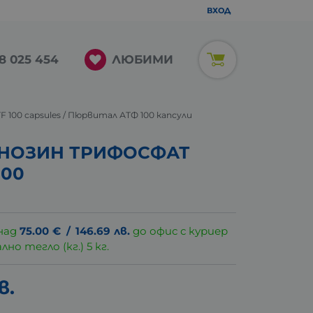
ВХОД
ЛЮБИМИ
8 025 454
ATF 100 capsules / Пюрвитал АТФ 100 капсули
НОЗИН ТРИФОСФАТ
100
над
75.00
€
/
146.69
лв.
до офис с куриер
о тегло (кг.) 5 кг.
в.