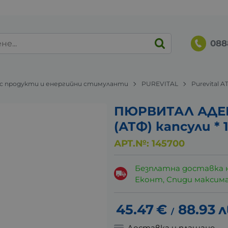
088
 продукти и енергийни стимуланти
PUREVITAL
Purevital 
ПЮРВИТАЛ АДЕ
(АТФ) капсули * 
АРТ.№:
145700
Безплатна доставка 
Еконт, Спиди максималн
45.47
€
88.93
л
/
Доставка и плащане