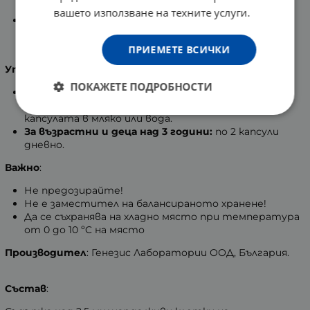
подуване.
вашето използване на техните услуги.
Препоръчва се да се приема в
периоди на
инфекции, при прием на антибиотици или при
язва и гастрит.
ПРИЕМЕТЕ ВСИЧКИ
Употреба:
ПОКАЖЕТЕ ПОДРОБНОСТИ
За деца 1 - 3 години:
по 1 капсула дневно.
Разтворете и смесете съдържанието на
капсулата в мляко или вода.
За възрастни и деца над 3 години:
по 2 капсули
дневно.
Важно
:
Не предозирайте!
Не е заместител на балансираното хранене!
Да се съхранява на хладно място при температура
от 0 до 10 ºC на място
Производител
: Генезис Лаборатории ООД, България.
Състав
: