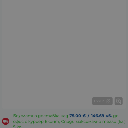
1 от 2
Безплатна доставка над
75.00
€
/
146.69
лв.
до
офис с куриер Еконт, Спиди максимално тегло (кг.)
5 кг.