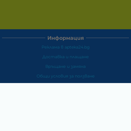
Информация
Реклама в apteka24.bg
Доставка и плащане
Връщане и замяна
Общи условия за ползване
Политиката за поверителност
Политика за използване на бисквитки
При възникване на спор, свързан с покупка онлайн,
можете да ползвате сайта ОРС
Вашите права
Отказ от сделка