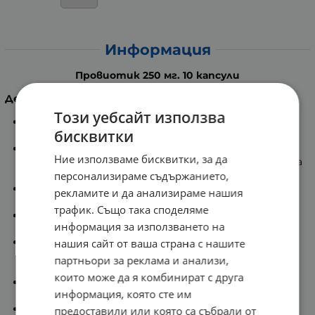
Информация
Провиотик 250 мг. 10 капсули
Действие
:
Този уебсайт използва
Иновативен пробиотик, извлечен от цвят на
бисквитки
кокиче.
Щамът GLB44 е един от над 300-те щама на
Ние използваме бисквитки, за да
Лактобацилус булгарикус - българска млечнокисела
бактерия.
персонализираме съдържанието,
100% растителен, отгледан в сок от био
рекламите и да анализираме нашия
зеленчуци.
трафик. Също така споделяме
Без консерванти, соя, алергени, ГМО, лактоза,
информация за използването на
глутен, ядки.
Може да се приема от бъдещи майки, деца над 1
нашия сайт от ваша страна с нашите
година, бременни и кърмещи жени, вегани и
партньори за реклама и анализи,
вегетарианци.
които може да я комбинират с друга
Подсилва имунитета и е подходящ за хора с
информация, която сте им
алергии.
Подкрепя чревното здраве и не предизвиква
предоставили или която са събрали от