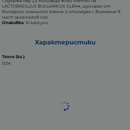
Съдържа над 2,5 милиарда живи клетки на
LACTOBACILLUS BULGARICUS GLB44, изолиран от
българско планинско кокиче и отгледан с внимание в
чист зеленчуков сок.
Опаковка
: 10 капсули.
Характеристики
Тегло (кг.)
0.04