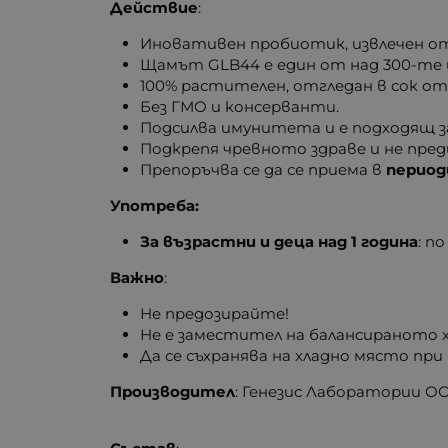
Действие
:
Иновативен пробиотик, извлечен от
Щамът GLB44 е един от над 300-те щ
100% растителен, отгледан в сок от 
Без ГМО и консерванти.
Подсилва имунитета и е подходящ за 
Подкрепя чревното здраве и не пред
Препоръчва се да се приема в
период
Употреба:
За възрастни и деца над 1 година
: п
Важно
:
Не предозирайте!
Не е заместител на балансираното 
Да се съхранява на хладно място при
Производител
: Генезис Лаборатории ОО