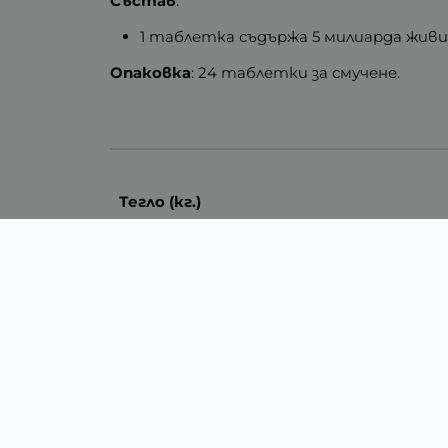
Състав
:
1 таблетка съдържа 5 милиарда жив
Опаковка
: 24 таблетки за смучене.
Тегло (кг.)