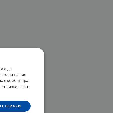
е и да
нето на нашия
 да я комбинират
ашето използване
ТЕ ВСИЧКИ