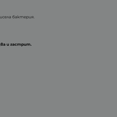
исела бактерия.
зва и гастрит.