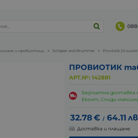
088
милане и пробиотици
Schaper and Brummer
Proviotik 24 suc
ПРОВИОТИК табл
АРТ.№:
142881
Безплатна доставка 
Еконт, Спиди максималн
32.78
€
64.11
лв
/
Доставка и плащане