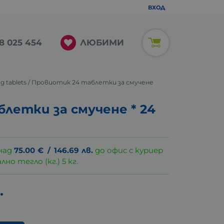
ВХОД
ЛЮБИМИ
8 025 454
king tablets / Провиотик 24 таблетки за смучене
етки за смучене * 24
над
75.00
€
/
146.69
лв.
до офис с куриер
о тегло (кг.) 5 кг.
.