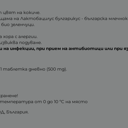
 цвят на кокиче.
ама на Лактобацилус булгарикус - българска млечнок
био зеленчуци.
хора с алергии.
извиква подуване.
и на инфекции, при прием на антибиотици или при я
о 1 таблетка дневно (500 mg).
хранене!
 температура от 0 до 10 ºC на място
Д, България.