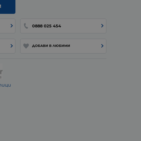
И
0888 025 454
ДОБАВИ В ЛЮБИМИ
тици