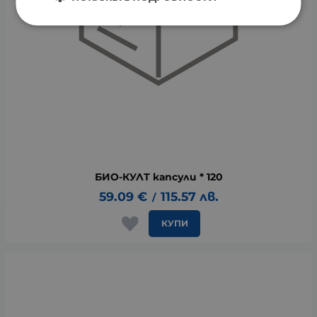
БИО-КУЛТ капсули * 120
59.09
€
115.57
лв.
/
КУПИ