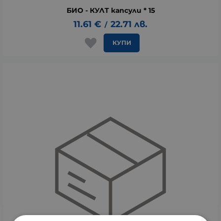
БИО - КУЛТ капсули * 15
11.61
€
22.71
лв.
/
КУПИ