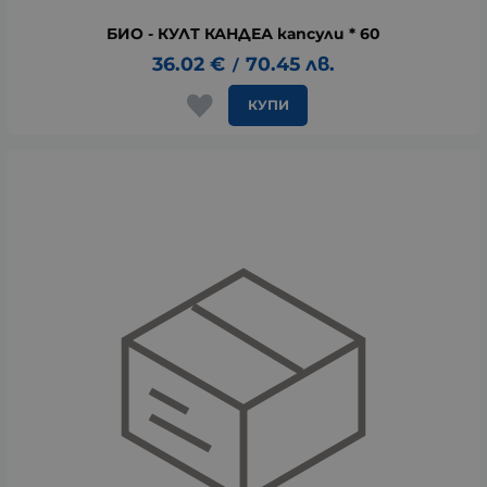
БИО - КУЛТ КАНДЕА капсули * 60
36.02
€
70.45
лв.
/
КУПИ