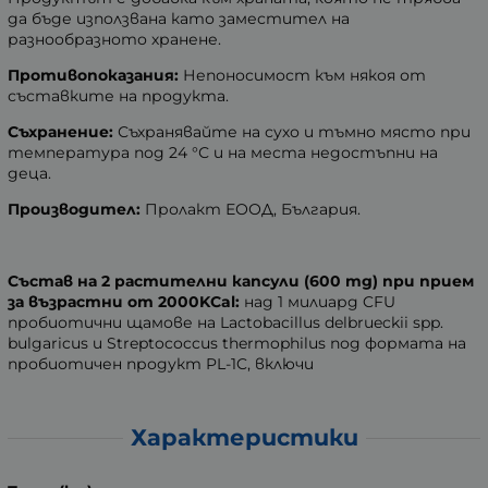
да бъде използвана като заместител на
разнообразното хранене.
Противопоказания:
Непоносимост към някоя от
съставките на продукта.
Съхранение:
Съхранявайте на сухо и тъмно място при
температура под 24 °С и на места недостъпни на
деца.
Производител:
Пролакт ЕООД, България.
Състав на 2 растителни капсули (600 mg) при прием
за възрастни от 2000KCal:
над 1 милиард CFU
пробиотични щамове на Lactobacillus delbrueckii spp.
bulgaricus и Streptococcus thermophilus под формата на
пробиотичен продукт PL-1C, включи
Характеристики