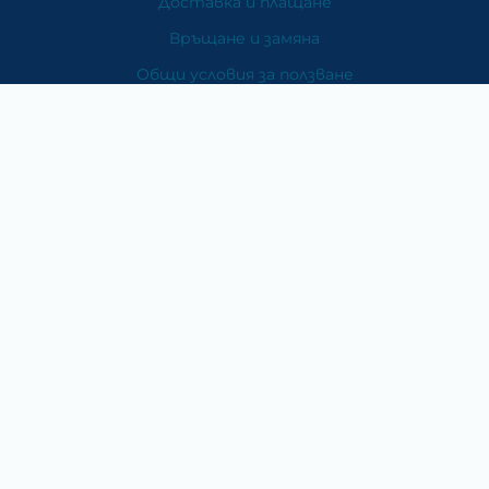
Доставка и плащане
Връщане и замяна
Общи условия за ползване
Политиката за поверителност
Политика за използване на бисквитки
При възникване на спор, свързан с покупка онлайн,
можете да ползвате сайта ОРС
Вашите права
Отказ от сделка
За Нас
Карта на сайта
Контакти
Категории
Храни и хранителни добавки