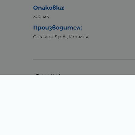
Опаковка:
300 мл
Производител:
Curasept S.p.A., Италия
Тегло (кг.)