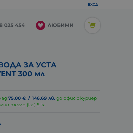
ВХОД
ЛЮБИМИ
8 025 454
ВОДА ЗА УСТА
ENT 300 мл
над
75.00
€
/
146.69
лв.
до офис с куриер
о тегло (кг.) 5 кг.
.