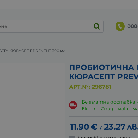
088
СТА КЮРАСЕПТ PREVENT 300 мл
ПРОБИОТИЧНА 
КЮРАСЕПТ PREV
АРТ.№:
296781
Безплатна доставка 
Еконт, Спиди максималн
11.90
€
23.27
лв
/
Доставка и плащане