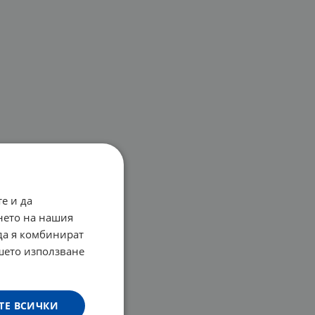
е и да
нето на нашия
 да я комбинират
ашето използване
ТЕ ВСИЧКИ