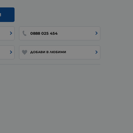
И
0888 025 454
ДОБАВИ В ЛЮБИМИ