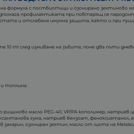
тивна формула с постбиотици и озонирано зехтиново 
одпомага профилактиката при повтарящ се пародон
устата и отслабена имунна защита, както и при пуш
 10 ml след измиване на зъбите, поне два пъти дневн
 и топлина.
но рициново масло PEG-40, VP/PA кополимер, натриев
ксантанова гума, натриев бензоат, феноксиетанол, е
захарин, озониран зехтин, масло от листа на Melaleuca