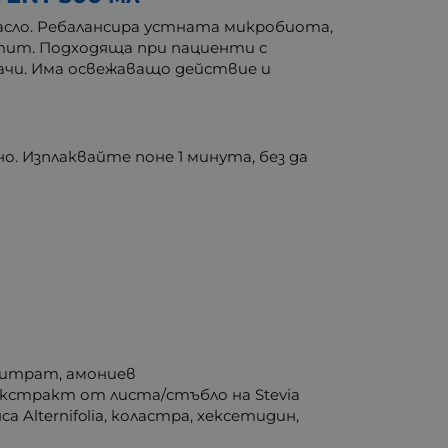
масло. Ребалансира устната микробиота,
тит. Подходяща при пациенти с
ачи. Има освежаващо действие и
о. Изплаквайте поне 1 минута, без да
 цитрат, амониев
кстракт от листа/стъбло на Stevia
 Alternifolia, коластра, хексетидин,