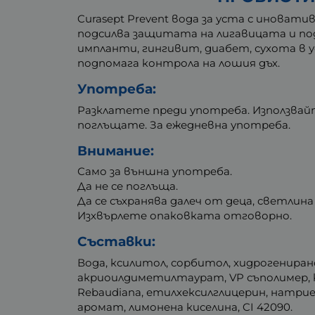
Curasept Prevent вода за уста с инова
подсилва защитата на лигавицата и п
импланти, гингивит, диабет, сухота в 
подпомага контрола на лошия дъх.
Употреба:
Разклатете преди употреба. Използвайте
поглъщате. За ежедневна употреба.
Внимание:
Само за външна употреба.
Да не се поглъща.
Да се съхранява далеч от деца, светлина
Изхвърлете опаковката отговорно.
Съставки:
Вода, ксилитол, сорбитол, хидрогенира
акриоилдиметилтаурат, VP съполимер, 
Rebaudiana, етилхексилглицерин, натриев 
аромат, лимонена киселина, CI 42090.