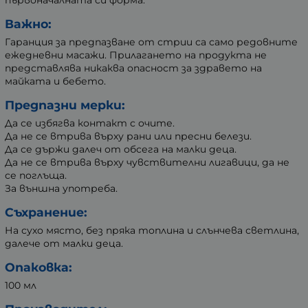
първоначалната си форма.
Важно:
Гаранция за предпазване от стрии са само редовните
ежедневни масажи. Прилагането на продукта не
представлява никаква опасност за здравето на
майката и бебето.
Предпазни мерки:
Да се избягва контакт с очите.
Да не се втрива върху рани или пресни белези.
Да се държи далеч от обсега на малки деца.
Да не се втрива върху чувствителни лигавици, да не
се поглъща.
За външна употреба.
Съхранение:
На сухо място, без пряка топлина и слънчева светлина,
далече от малки деца.
Опаковка:
100 мл