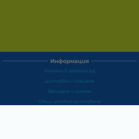
Информация
Реклама в apteka24.bg
Доставка и плащане
Връщане и замяна
Общи условия за ползване
Политиката за поверителност
Политика за използване на бисквитки
При възникване на спор, свързан с покупка онлайн,
можете да ползвате сайта ОРС