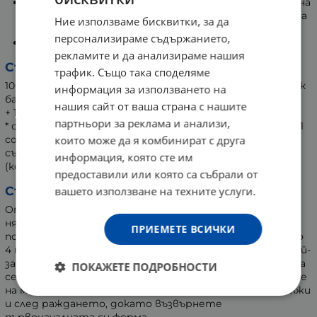
Етерични масла от Иланг-иланг, Нероли, Мандарина
и Ниаули, които подпомагат възстановяването на
Ние използваме бисквитки, за да
кожата.
персонализираме съдържанието,
Всички масла са БИО сертифицирани.
рекламите и да анализираме нашия
Състав:
трафик. Също така споделяме
100% органични растителни масла*: слънчоглед, сладък
информация за използването на
бадем, кокос, шипка, червена боровинка.
нашия сайт от ваша страна с нашите
+ 100% органично етерично масло *: розово дърво
партньори за реклама и анализи,
* съставка от биологично земеделие(Certisys BE-BIO-01
които може да я комбинират с друга
control) – продукт ECOGARANTIE ®, сертифициран в
съответствие със спецификациите ECOGARANTIE
информация, която сте им
(контрол CERTISYS).
предоставили или която са събрали от
Съвети за употреба:
вашето използване на техните услуги.
От 1-вия месец на бременността да се прилагат по
няколко дози (от 1 до 2, в зависимост от
ПРИЕМЕТЕ ВСИЧКИ
повърхността, която трябва да се масажира) от 1 до
4 пъти дневно върху участъците, които биха били най-
засегнати след раждането (бедра, пояс, горна част на
ПОКАЖЕТЕ ПОДРОБНОСТИ
седалището). Да се масажира до пълното абсорбиране
на маслото в кожата. Масажът трябва да се продължи
и след раждането, докато възвърнете