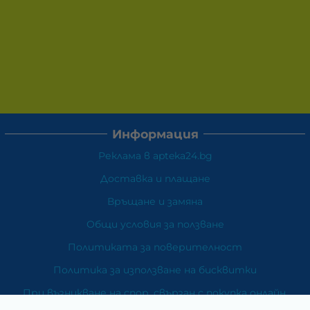
Информация
Реклама в apteka24.bg
Доставка и плащане
Връщане и замяна
Общи условия за ползване
Политиката за поверителност
Политика за използване на бисквитки
При възникване на спор, свързан с покупка онлайн,
можете да ползвате сайта ОРС