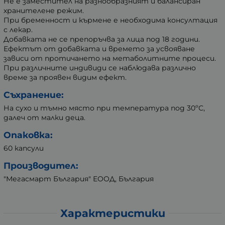
Не е заместител на разнообразният и балансиран
хранителене режим.
При бременност и кърмене е необходима консултация
с лекар.
Добавката не се препоръчва за лица под 18 години.
Ефектът от добавката и времето за усвояване
зависи от протичането на метаболитните процеси.
При различните индивиди се наблюдава различно
време за проявен видим ефект.
Съхранение:
На сухо и тъмно място при температура под 30ºС,
далеч от малки деца.
Опаковка:
60 капсули
Производител:
"Мегасмарт България" ЕООД, България
Характеристики