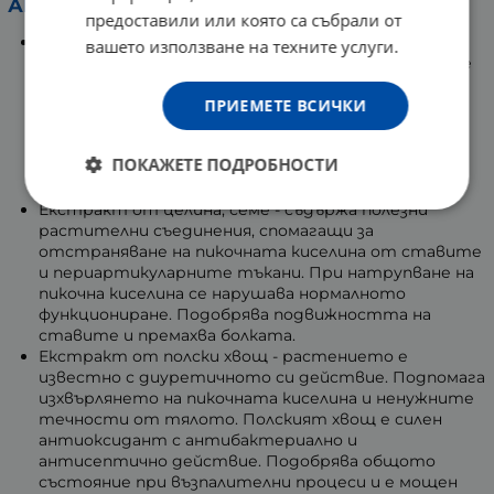
Активни съставки:
предоставили или която са събрали от
Екстракт от череша, плод - известен с десетки
вашето използване на техните услуги.
полезни свойства, като едно от тях е намаляване
нивото на пикочна киселина след консумация на
ПРИЕМЕТЕ ВСИЧКИ
череши. Притежава противовъзпалително
действие. Редуцира интензивността на
подагрозните пристъпи, има силен
ПОКАЖЕТЕ ПОДРОБНОСТИ
антиоксидантен ефект, облекчава болката,
балансира нивата на Рh.
Екстракт от целина, семе - съдържа полезни
растителни съединения, спомагащи за
отстраняване на пикочната киселина от ставите
и периартикуларните тъкани. При натрупване на
пикочна киселина се нарушава нормалното
функциониране. Подобрява подвижността на
ставите и премахва болката.
Екстракт от полски хвощ - растението е
известно с диуретичното си действие. Подпомага
изхвърлянето на пикочната киселина и ненужните
течности от тялото. Полският хвощ е силен
антиоксидант с антибактериално и
антисептично действие. Подобрява общото
състояние при възпалителни процеси и е мощен