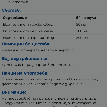
аналгетик.
Състав:
Съдържание
в 1 капсула
Екстракт от полски хвощ
50 мг
Екстракт от целина, семе
200 мг
Екстракт от череша, плод
200 мг
Помощни вещества:
магнезиев стеарат, желатин, аерозил
Без съдържание на:
лутен, лактоза, захар, оцветители, мая.
Начин на употреба:
Препоръчителен дневен прием - по 1 капсула на ден, с
достатъчно количество вода след хранене.
Внимание:
Не превишавайте препоръчителната дневна доза.
Продуктът е хранителна добавка, а не лекарство.