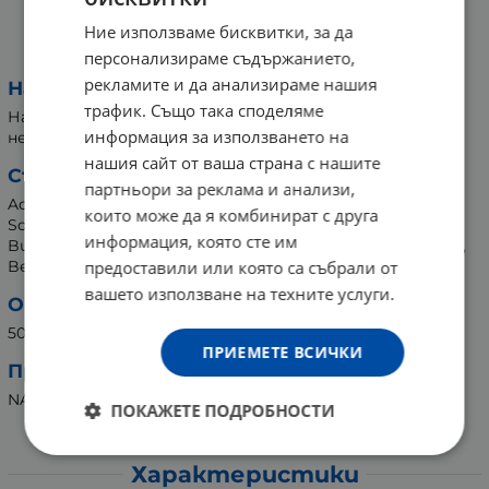
ПОЧИСТВАЩА ПЯНА ЗА ЛИЦЕ
Ние използваме бисквитки, за да
МАЛИНИ С БАДЕМИ 50 мл FLUFF
персонализираме съдържанието,
рекламите и да анализираме нашия
Начин на употреба:
трафик. Също така споделяме
Нанесете малко пяна върху мокра кожа и направете
информация за използването на
нежен масаж. След това изплакнете с топла вода.
нашия сайт от ваша страна с нашите
Съставки:
партньори за реклама и анализи,
Aqua, Glycerin, Sodium Cocoyl Isethionate, Coco-Glucoside,
които може да я комбинират с друга
Sorbitol, Disodium Lauryl Sulfosuccinate, Sodium Chloride,
информация, която сте им
Butyrospermum Parkii Butter, Dehydroacetic Acid, Parfum,
предоставили или която са събрали от
Benzyl Alcohol, CI 45100.
вашето използване на техните услуги.
Опаковка:
50 мл
ПРИЕМЕТЕ ВСИЧКИ
Производител:
NACOMI GROUP, Полша
ПОКАЖЕТЕ ПОДРОБНОСТИ
Характеристики