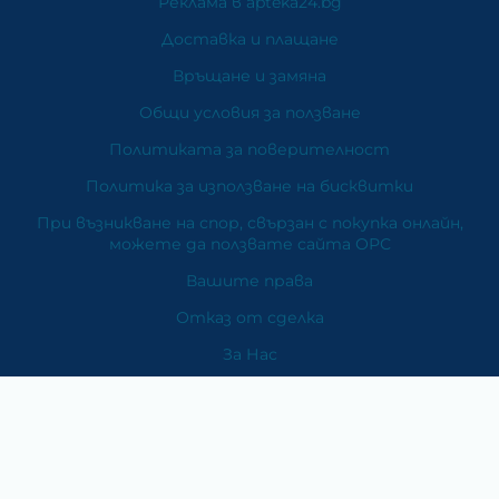
Реклама в apteka24.bg
Доставка и плащане
Връщане и замяна
Общи условия за ползване
Политиката за поверителност
Политика за използване на бисквитки
При възникване на спор, свързан с покупка онлайн,
можете да ползвате сайта ОРС
Вашите права
Отказ от сделка
За Нас
Карта на сайта
Контакти
Категории
Храни и хранителни добавки