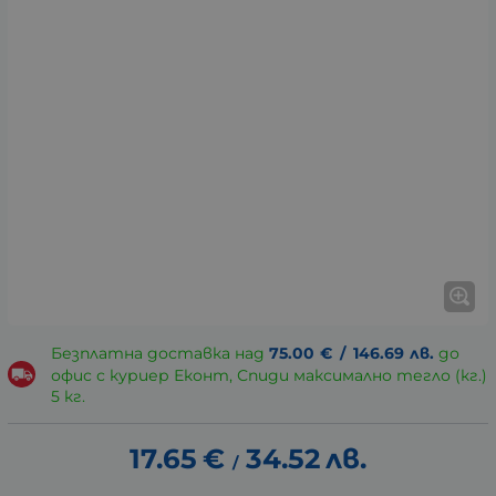
Безплатна доставка над
75.00
€
/
146.69
лв.
до
офис с куриер Еконт, Спиди максимално тегло (кг.)
5 кг.
17.65
€
34.52
лв.
/