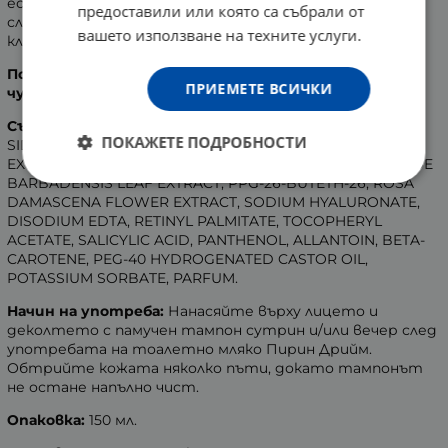
естествения воден и кислороден баланс на кожата
предоставили или която са събрали от
след почистване с тоалетно мляко и подпомагат
вашето използване на техните услуги.
клетъчния метаболизъм.
Подходящ за всеки тип кожа, дори и за най-
ПРИЕМЕТЕ ВСИЧКИ
чувствителната.
Състав:
AQUA, GLYCERIN, ALCOHOL DENAT, CARNITINE,
ПОКАЖЕТЕ ПОДРОБНОСТИ
SIDERITIS SCARDICA EXTRACT, DISCOREA VILLOSA ROOT
EXTRACT, CHAMOMILLA RECUTITA FLOWER EXTRACT, ALOE
BARBADENSIS LEAF EXTRACT, PPG-26-BUTETH-26, ROSA
DAMASCENA FLOWER EXTRACT, SODIUM HYALURONATE,
DISODIUM EDTA, RETINYL PALMITATE, TOCOPHERYL
ACETATE, SALICYLIC ACID, PANTHENOL, ALLANTOIN, BETA-
CAROTENE, PEG-40 HYDROGENATED CASTOR OIL,
POTASSIUM SORBATE, PARFUM.
Начин на употреба:
Нанасяйте върху лицето и
деколтето с памучен тампон сутрин и/или вечер след
употребата на тоалетно мляко Пирин Дрийм.
Обтрийте кожата няколко пъти, докато тампонът
не остане напълно чист.
Опаковка:
150 мл.