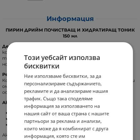
Информация
ПИРИН ДРИЙМ ПОЧИСТВАЩ И ХИДРАТИРАЩ ТОНИК
150 мл
Действие от природата:
Щадящ кожата лосион,
който премахва и последните следи от грим,
Този уебсайт използва
тонизира и подготвя за прилагане на дневния или
нощен крем.
бисквитки
Резултат:
Ние използваме бисквитки, за да
Комбинацията от освежаващи съставки хидратира и
персонализираме съдържанието,
омекотява кожата. Намалява зачервяванията,
рекламите и да анализираме нашия
освежава, почиства и придава копринена мекота.
трафик. Също така споделяме
Активни съставки:
информация за използването на
Витамини;
нашия сайт от ваша страна с нашите
L-Карнитин;
партньори за реклама и анализи,
Билкови екстракти.
които може да я комбинират с друга
Активните съставки помагат за възстановяване на
информация, която сте им