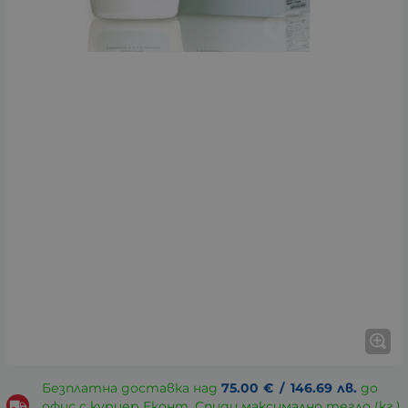
Безплатна доставка над
75.00
€
/
146.69
лв.
до
офис с куриер Еконт, Спиди максимално тегло (кг.)