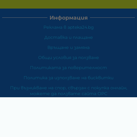
Информация
Реклама в apteka24.bg
Доставка и плащане
Връщане и замяна
Общи условия за ползване
Политиката за поверителност
Политика за използване на бисквитки
При възникване на спор, свързан с покупка онлайн,
можете да ползвате сайта ОРС
Вашите права
Отказ от сделка
За Нас
Карта на сайта