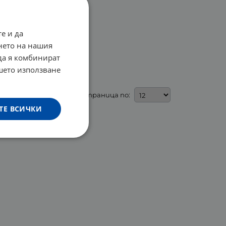
е и да
нето на нашия
 да я комбинират
ашето използване
На страница по:
ТЕ ВСИЧКИ