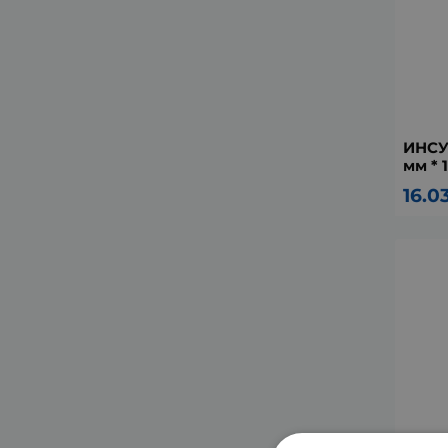
ИНСУ
мм * 
16.0