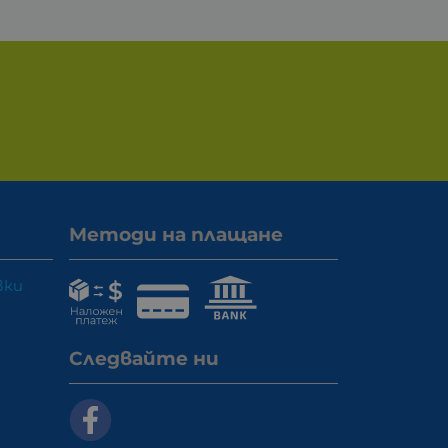
Методи на плащане
вки
Следвайте ни