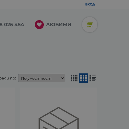
ВХОД
ЛЮБИМИ
8 025 454
реди по: