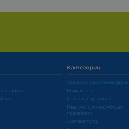
Категории
Храни и хранителни доба
 на сайта
Козметика
акти
Хигиена и защита
Перилни и почистващи
препарати
Литература