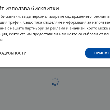
йт използва бисквитки
 бисквитки, за да персонализираме съдържанието, рекламит
ТЕРМООПАКОВКА ЗА
шия трафик. Също така споделяме информация за използва
28 см
рана с нашите партньори за реклама и анализи, които може
€
22.92
лв.
/
ция, която сте им предоставили или която са събрали от в
и.
ПОДРОБНОСТИ
ПРИЕМЕ