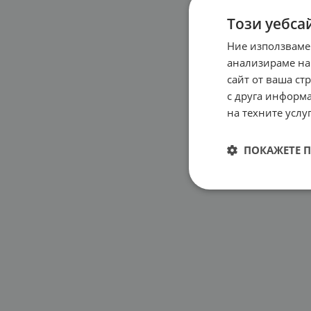
Този уебса
Ние използваме
ПИК 
анализираме на
ЛЕД 
сайт от ваша ст
11.72
с друга информа
на техните услуг
ПОКАЖЕТЕ 