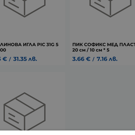
ЛИНОВА ИГЛА PIC 31G 5
ПИК СОФИКС МЕД ПЛАС
100
20 см / 10 см * 5
3
€
31.35
лв.
3.66
€
7.16
лв.
/
/