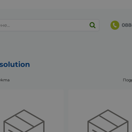
088
solution
укта
Под