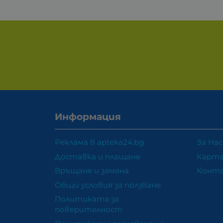
Информация
Реклама в apteka24.bg
За Нас
Доставка и плащане
Карта
Връщане и замяна
Конт
Общи условия за ползване
Политиката за
поверителност