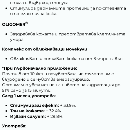
стяга и възвръща тонуса.
Стимулира дермалните протеини за по-стегната
и по-еластична кожа.
®
OLIGOMER
Заздравява кожата и предотвратява клетъчната
умора.
Комплекс от овлажняващи молекули
Овлажняват и попълват кожата от вътре навън.
*При първоначално приложение:
Почти 8 от 10 жени почувстваха, че тялото им е
възродено и се чувства енергизиращо.
Оптимално увеличение на нивото на хидратация до
91% само за 15 минути.
След 1 месец употреба:
Стимулиращ ефект:
+ 33,9%.
Тон на кожата:
+ 32.4%.
Изваян силует:
+ 29,8%.
Употреба
: