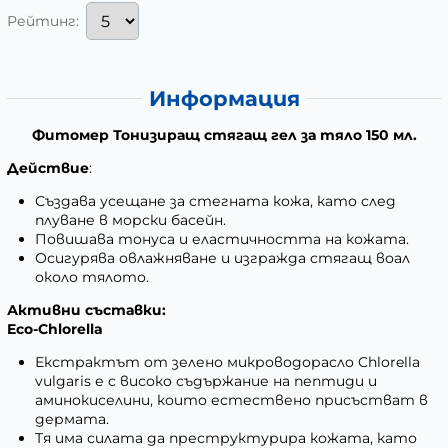
Рейтинг:
Информация
Фитомер Тонизиращ стягащ гел за тяло 150 мл.
Действие
:
Създава усещане за стегната кожа, като след
плуване в морски басейн.
Повишава тонуса и еластичността на кожата.
Осигурява овлажняване и изгражда стягащ воал
около тялото.
Активни съставки:
Eco-Chlorella
Екстрактът от зелено микроводорасло Chlorella
vulgaris е с високо съдържание на пептиди и
аминокиселини, които естествено присъстват в
дермата.
Тя има силата да преструктурира кожата, като