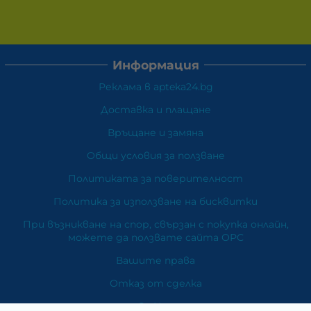
Информация
Реклама в apteka24.bg
Доставка и плащане
Връщане и замяна
Общи условия за ползване
Политиката за поверителност
Политика за използване на бисквитки
При възникване на спор, свързан с покупка онлайн,
можете да ползвате сайта ОРС
Вашите права
Отказ от сделка
За Нас