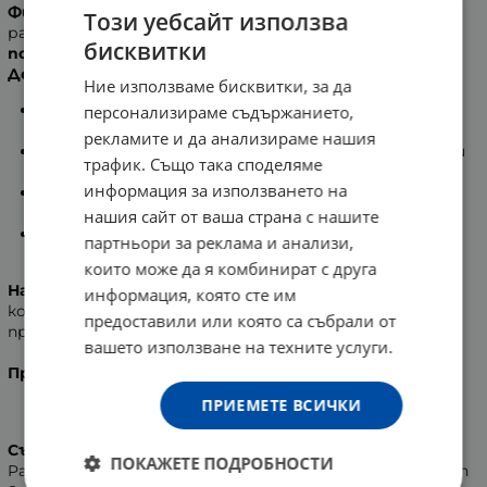
Фитомер Почистваща пяна за лице морски бриз
Този уебсайт използва
разкрива естествената красота на кожата и я
бисквитки
почиства от замърсяванията.
Действие на активните съставки:
Ние използваме бисквитки, за да
Armeria Maritima
- има пречистващ и
персонализираме съдържанието,
детоксикиращ ефект.
рекламите и да анализираме нашия
Морска захар
- предпазва лицето от замърсители
трафик. Също така споделяме
(цигарен дим - 100%, тежки метали - 80% и др.)
информация за използването на
OLIGOMER®
- доставя на кожата олигоелементи,
укрепва я и премахва клетъчната умора.
нашия сайт от ваша страна с нашите
Phormidiane
- микроводорасло, което стимулира
партньори за реклама и анализи,
обновяването на клетките.
които може да я комбинират с друга
Начин на приложение:
Нанася се сутрин и вечер на
информация, която сте им
кожата на шията и лицето с масажни движения в
предоставили или която са събрали от
продължение на поне 2 минути.
вашето използване на техните услуги.
Производител
: CODIF INTERNATIONAL, Франция.
ПРИЕМЕТЕ ВСИЧКИ
Състав
: Aqua/Eau, Glycerin, Palmitic Acid, Potassium
ПОКАЖЕТЕ ПОДРОБНОСТИ
Palmitate, Potassium Stearate, Stearic Acid, Sodium Laureth