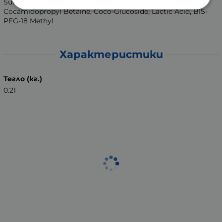
Sulfate, Phenoxyethanol, Ethylhexyglycerin, Parfum,
Cocamidopropyl Betaine, Coco-Glucoside, Lactic Acid, BIS-
PEG-18 Methyl
Характеристики
Тегло (кг.)
0.21