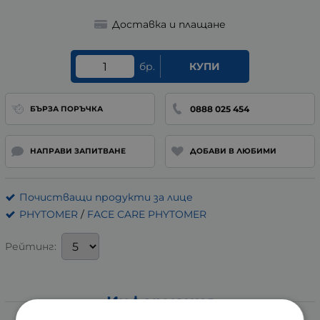
Доставка и плащане
бр.
КУПИ
0888 025 454
БЪРЗА ПОРЪЧКА
НАПРАВИ ЗАПИТВАНЕ
ДОБАВИ В ЛЮБИМИ
Почистващи продукти за лице
PHYTOMER
/
FACE CARE PHYTOMER
Рейтинг:
Информация