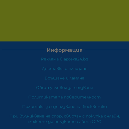
Информация
Реклама в apteka24.bg
Доставка и плащане
Връщане и замяна
Общи условия за ползване
Политиката за поверителност
Политика за използване на бисквитки
При възникване на спор, свързан с покупка онлайн,
можете да ползвате сайта ОРС