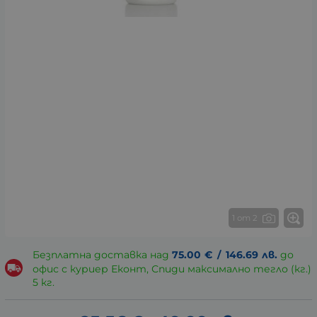
1 от 2
Безплатна доставка над
75.00
€
/
146.69
лв.
до
офис с куриер Еконт, Спиди максимално тегло (кг.)
5 кг.