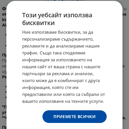
Фитомер Дълбоко почистващ гел
почиства дълбоко и
Този уебсайт използва
отстранява натрупаните замърсявания от мазната
кожа.
бисквитки
Активни съставки:
Ние използваме бисквитки, за да
Нормалин
(Аспарагопсис Армата) - притежава
персонализираме съдържанието,
антибактериален ефект и почиства.
рекламите и да анализираме нашия
Протеаза
- ексфолиращ ензим.
трафик. Също така споделяме
Приложение
: С малко вода се разпенва на дланите.
информация за използването на
Прилага се сутрин и/или вечер. Нанася се в областта
на шията и лицето с кръгови движения, след което се
нашия сайт от ваша страна с нашите
изплаква и тонизира.
партньори за реклама и анализи,
Резултати:
които може да я комбинират с друга
укрепена кожа - 100%*.
информация, която сте им
по-чиста кожа - 94%*.
предоставили или която са събрали от
по- малко себум - 86%**.
вашето използване на техните услуги.
*Проучвания, проведени между 19 жени след
употреба 2 пъти на ден за 28 дни.
ПРИЕМЕТЕ ВСИЧКИ
**Определяне нивата на себума 10 мин. след нанасяне.
Производител
: CODIF INTERNATIONAL, Франция.