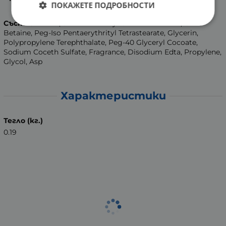
ПОКАЖЕТЕ ПОДРОБНОСТИ
Състав
: Water, Sodium Lauoryl Oat Amino Acids, Coco-
Betaine, Peg-Iso Pentaerythrityl Tetrastearate, Glycerin,
Polypropylene Terephthalate, Peg-40 Glyceryl Cocoate,
Sodium Coceth Sulfate, Fragrance, Disodium Edta, Propylene,
Glycol, Asp
Характеристики
Тегло (кг.)
0.19