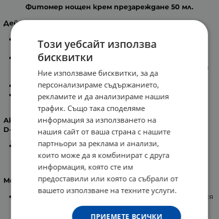
Фитомер нощен крем презареждане 50 мл.
Действие
:
Презареждащият нощен крем ревитализира и
Този уебсайт използва
възвръща младостта на кожата.
бисквитки
Оказва изключително ефективна дълбока
детоксикация на кожата и възстановява нейната
Ние използваме бисквитки, за да
енергия.
персонализираме съдържанието,
Подхранва и намалява признаците на стареене.
Гладката текстура детоксикира, укрепва и
рекламите и да анализираме нашия
обновява кожата всяка сутрин.
трафик. Също така споделяме
информация за използването на
Активни съставки:
D-Tox microalgae
нашия сайт от ваша страна с нашите
партньори за реклама и анализи,
Елиминира свободните радикали, токсините,
които може да я комбинират с друга
замърсителите, които нарушават правилното
функциониране на клетките.
информация, която сте им
предоставили или която са събрали от
Морски манитол, екстракт от кафяво водорасло
вашето използване на техните услуги.
Набавя кислород на уморените клетки и допринася
за тяхното презареждане с енергия.
ПРИЕМЕТЕ ВСИЧКИ