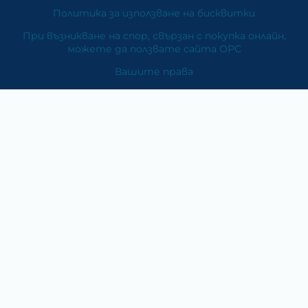
Политика за използване на бисквитки
При възникване на спор, свързан с покупка онлайн,
можете да ползвате сайта ОРС
Вашите права
Отказ от сделка
За Нас
Карта на сайта
Контакти
Категории
Храни и хранителни добавки
Козметика
Хигиена и защита
Перилни и почистващи препарати
Литература