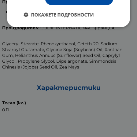
Приложение
:
Да се прилага вечер върху почистено лице с леки
ПОКАЖЕТЕ ПОДРОБНОСТИ
масажни движения.
Производител
: CODIF INTERNATIONAL, Франция.
Glyceryl Stearate, Phenoxyethanol, Ceteth-20, Sodium
Stearoyl Glutamate, Glycine Soja (Soybean) Oil, Xanthan
Gum, Helianthus Annuus (Sunflower) Seed Oil, Caprylyl
Glycol, Propylene Glycol, Dipelargonate, Simmondsia
Chinesis (Jojoba) Seed Oil, Zea Mays
Характеристики
Тегло (кг.)
0.11