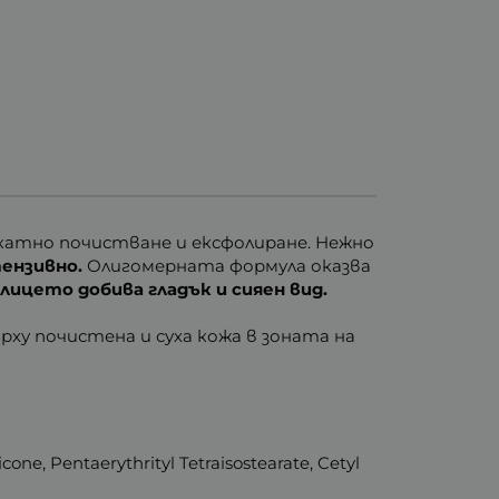
катно почистване и ексфолиране. Нежно
ензивно.
Олигомерната формула оказва
а
лицето добива гладък и сияен вид.
рху почистена и суха кожа в зоната на
icone, Pentaerythrityl Tetraisostearate, Cetyl