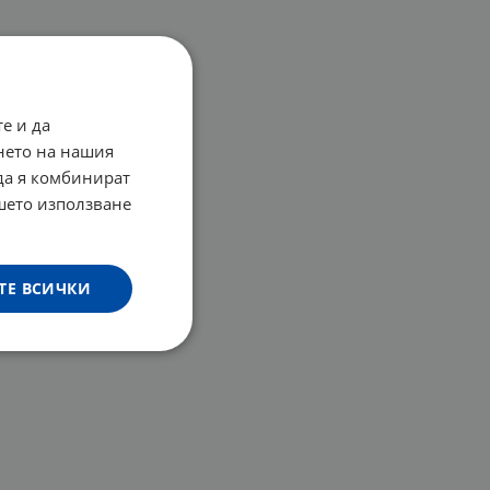
е и да
нето на нашия
 да я комбинират
ашето използване
ТЕ ВСИЧКИ