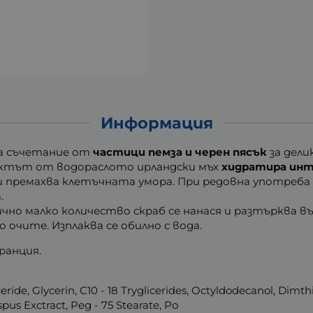
Информация
а съчетание от
частици пемза и черен пясък
за дели
актът от водораслото ирландски мъх
хидратира инт
 премахва клетъчната умора. При редовна употреб
.
ично малко количество скраб се нанася и разтърква въ
 очите. Изплаква се обилно с вода.
ранция.
ceride, Glycerin, C10 - 18 Tryglicerides, Octyldodecanol, Dimth
pus Exctract, Peg - 75 Stearate, Po