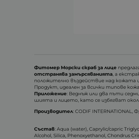
Фитомер Морски скраб за лице
предлаг
отстранява замърсяванията
, а екстр
положително въздействие над кожата и
Продукт, идеален за всички типове кожа
Приложение
: Веднъж или два пъти седм
шията и лицето, като се избягват около
Производител
: CODIF INTERNATIONAL, Ф
Състав
: Aqua (water), Caprylic/capric Trigly
Alcohol, Silica, Phenoxyethanol, Chondrus Cris