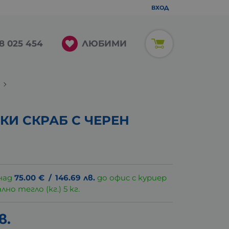
ВХОД
ЛЮБИМИ
8 025 454
И СКРАБ С ЧЕРЕН
над
75.00
€
/
146.69
лв.
до офис с куриер
о тегло (кг.) 5 кг.
в.