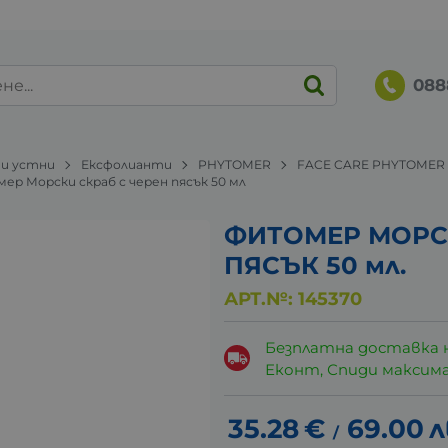
088
 и устни
Ексфолианти
PHYTOMER
FACE CARE PHYTOMER
омер Морски скраб с черен пясък 50 мл
ФИТОМЕР МОРСК
ПЯСЪК 50 мл.
АРТ.№:
145370
Безплатна доставка 
Еконт, Спиди максималн
35.28
€
69.00
л
/