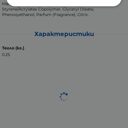
Marin, Cocamidopropyl Betaine, Cocobetaine,
Styrene/Acrylates Copolymer, Glyceryl Oleate,
Phenoxyethanol, Parfum (Fragrance), Citric
Характеристики
Тегло (кг.)
0.25