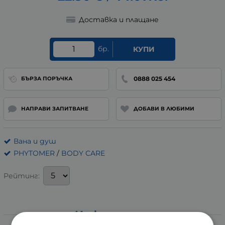
Доставка и плащане
бр.
КУПИ
0888 025 454
БЪРЗА ПОРЪЧКА
НАПРАВИ ЗАПИТВАНЕ
ДОБАВИ В ЛЮБИМИ
Вана и душ
PHYTOMER
/
BODY CARE
Рейтинг:
Информация