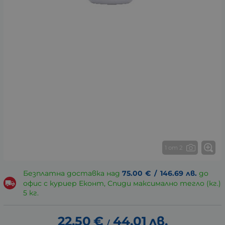
1 от 2
Безплатна доставка над
75.00
€
/
146.69
лв.
до
офис с куриер Еконт, Спиди максимално тегло (кг.)
5 кг.
22.50
€
44.01
лв.
/