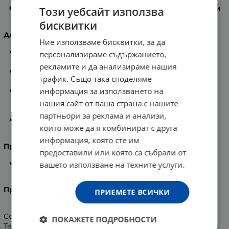
Фитомер Реминерализиращ овлажняващ Душ крем
Този уебсайт използва
200 мл.
бисквитки
Действие
:
Ние използваме бисквитки, за да
Реминерализиращият овлажняващ душ крем
персонализираме съдържанието,
перфектно хидратиран тялото.
рекламите и да анализираме нашия
Обогатен с комплекса
Oligomer Well-Being
, който
трафик. Също така споделяме
овлажнява кожата от сутрин до вечер.
Осигурява оптимална доза на минерали и
информация за използването на
микроелементи, които укрепват епидермиса и
нашия сайт от ваша страна с нашите
предотвратяват клетъчната умора.
партньори за реклама и анализи,
Душ кремът нежно почиства и възвръща
които може да я комбинират с друга
жизнеността на кожата.
информация, която сте им
Приложение
:
предоставили или която са събрали от
Нанесете върху влажна кожа под душа или във
вашето използване на техните услуги.
ваната, след което изплакнете с вода.
Производител
: CODIF INTERNATIONAL, Франция.
ПРИЕМЕТЕ ВСИЧКИ
Coc-Glucoside, Isopropyl Palmitate, Peg-150 Pentaerythrityl
ПОКАЖЕТЕ ПОДРОБНОСТИ
Tetrastearate, Sodium Benzoate, Maris Sal (Sea Salt) / Sel