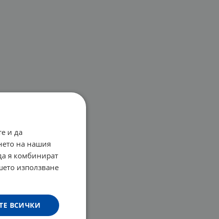
е и да
нето на нашия
 да я комбинират
ашето използване
ТЕ ВСИЧКИ