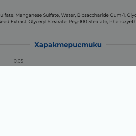
lfate, Manganese Sulfate, Water, Biosaccharide Gum-1, Gly
ed Extract, Glyceryl Stearate, Peg-100 Stearate, Phenoxyeth
Характеристики
0.05