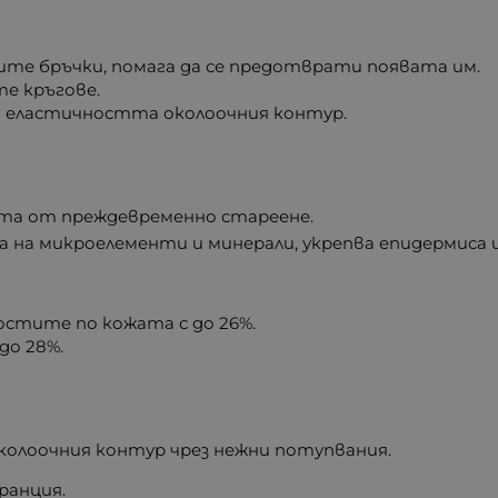
ите бръчки, помага да се предотврати появата им.
е кръгове.
а еластичността околоочния контур.
ата от преждевременно стареене.
а на микроелементи и минерали, укрепва епидермиса
ностите по кожата с до 26%.
до 28%.
 околоочния контур чрез нежни потупвания.
ранция.