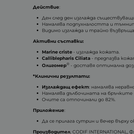
Действие
:
Ден след ден изглажда съществуващ
Намалява подпухналостта и тъмнит
Видимо изглажда и трайно възвръщ
Активни съставки:
Marine criste
- изглажда кожата.
Calliblepharis Ciliata
- предпазва кож
®
Олигомер
- доставя оптимална доз
*Клинични резултати:
Изглаждащ ефект
: намалява нерав
Намалява дълбочината на бръчките 
Очите са отпочинали до 82%.
Приложение
:
Да се прилага сутрин и вечер върху
Производител
: CODIF INTERNATIONAL, Ф