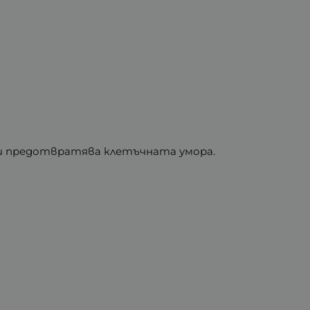
 и предотвратява клетъчната умора.