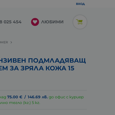
ВХОД
ЛЮБИМИ
8 025 454
OMER
НЗИВЕН ПОДМЛАДЯВАЩ
М ЗА ЗРЯЛА КОЖА 15
над
75.00
€
/
146.69
лв.
до офис с куриер
о тегло (кг.) 5 кг.