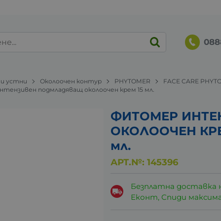
088
 и устни
Околоочен контур
PHYTOMER
FACE CARE PHYT
р интензивен подмладяващ околоочен крем 15 мл.
ФИТОМЕР ИНТЕ
ОКОЛООЧЕН КРЕ
мл.
АРТ.№:
145396
Безплатна доставка 
Еконт, Спиди максималн