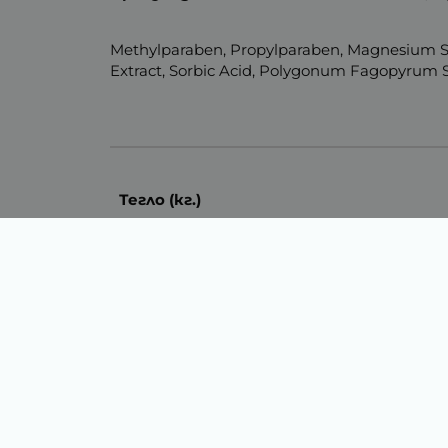
Methylparaben, Propylparaben, Magnesium Su
Extract, Sorbic Acid, Polygonum Fagopyrum Se
Тегло (кг.)