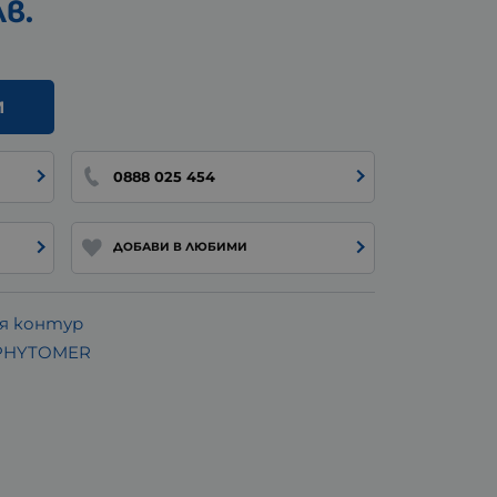
лв.
И
0888 025 454
ДОБАВИ В ЛЮБИМИ
ия контур
 PHYTOMER