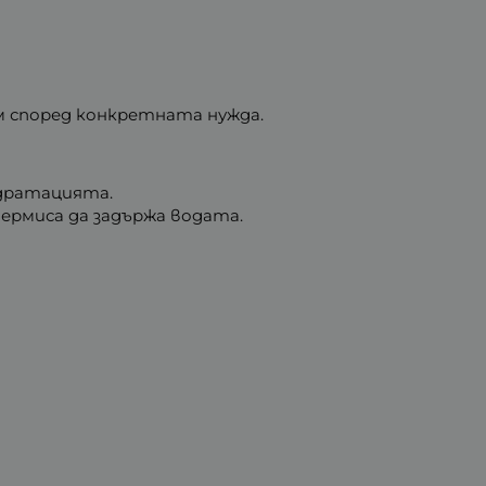
ем според конкретната нужда.
дратацията.
ермиса да задържа водата.