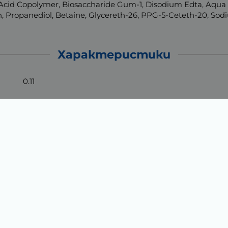
ic Acid Copolymer, Biosaccharide Gum-1, Disodium Edta, Aqu
n, Propanediol, Betaine, Glycereth-26, PPG-5-Ceteth-20, So
Характеристики
0.11