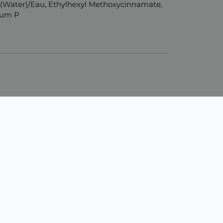
a (Water)/Eau, Ethylhexyl Methoxycinnamate,
dium P