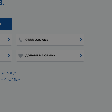
в.
И
0888 025 454
ДОБАВИ В ЛЮБИМИ
за лице
 PHYTOMER