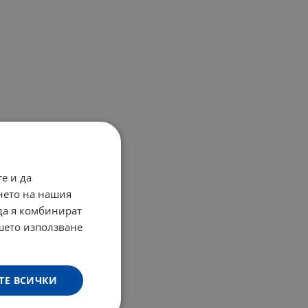
е и да
нето на нашия
 да я комбинират
ашето използване
ТЕ ВСИЧКИ