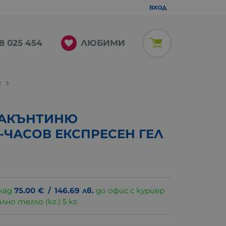
ВХОД
ЛЮБИМИ
8 025 454
R
РАКЪНТИНЮ
-ЧАСОВ ЕКСПРЕСЕН ГЕЛ
над
75.00
€
/
146.69
лв.
до офис с куриер
о тегло (кг.) 5 кг.