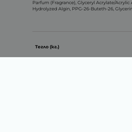
Parfum (Fragrance), Glyceryl Acrylate/Acryl
Hydrolyzed Algin, PPG-26-Buteth-26, Glyceri
Тегло (кг.)