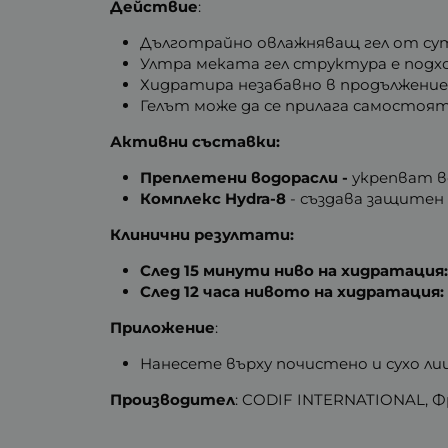
Действие
:
Дълготрайно овлажняващ гел от сут
Ултра меката гел структура е подх
Хидратира незабавно в продължение н
Гелът може да се прилага самостоят
Активни съставки:
Преплетени водорасли -
укрепват в
Комплекс Hydra-8
- създава защитен
Клинични резултати:
След 15 минути ниво на хидратация
След 12 часа нивото на хидратация:
Приложение
:
Нанесете върху почистено и сухо лиц
Производител
: CODIF INTERNATIONAL, Ф