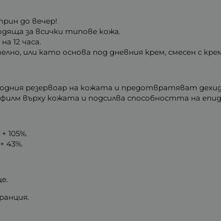
рин до вечер!
одяща за всички типове кожа.
а 12 часа.
елно, или като основа под дневния крем, смесен с кр
одния резервоар на кожата и предотвратяват дехи
 филм върху кожата и подсилва способността на епид
:
+ 105%.
+ 43%.
е.
ранция.