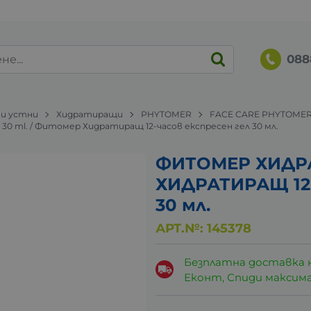
088
 и устни
Хидратиращи
PHYTOMER
FACE CARE PHYTOME
gel 30 ml. / Фитомер Хидратиращ 12-часов експресен гел 30 мл.
ФИТОМЕР ХИД
ХИДРАТИРАЩ 12
30 мл.
АРТ.№:
145378
Безплатна доставка 
Еконт, Спиди максималн