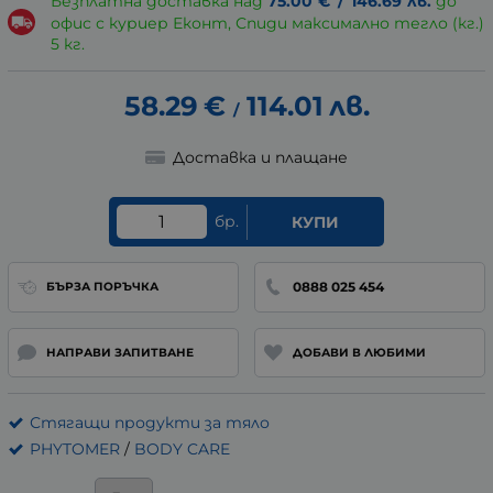
Безплатна доставка над
75.00
€
/
146.69
лв.
до
офис с куриер Еконт, Спиди максимално тегло (кг.)
5 кг.
58.29
€
114.01
лв.
/
Доставка и плащане
бр.
КУПИ
0888 025 454
БЪРЗА ПОРЪЧКА
НАПРАВИ ЗАПИТВАНЕ
ДОБАВИ В ЛЮБИМИ
Стягащи продукти за тяло
PHYTOMER
/
BODY CARE