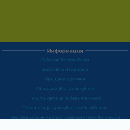
Информация
Реклама в apteka24.bg
Доставка и плащане
Връщане и замяна
Общи условия за ползване
Политиката за поверителност
Политика за използване на бисквитки
При възникване на спор, свързан с покупка онлайн,
можете да ползвате сайта ОРС