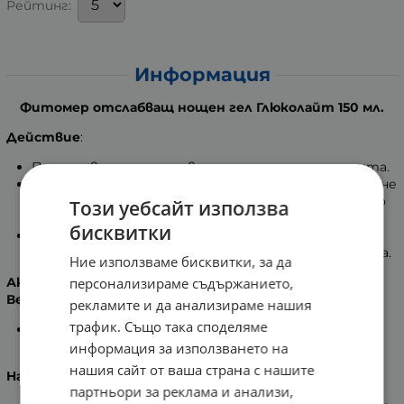
Рейтинг:
Информация
Фитомер отслабващ нощен гел Глюколайт 150 мл.
Действие
:
Предпазва от натрупване на мазнини през нощта.
С богато съдържание на Absinthe maritime, който не
позволява на захарите да се натрупват в тялото
Този уебсайт използва
под формата на мазнини.
бисквитки
Насърчава елиминирането на мазнините през
нощта и при събуждане осигурява изискана фигура.
Ние използваме бисквитки, за да
персонализираме съдържанието,
Активни съставки:
Векторзиран кофеин
рекламите и да анализираме нашия
трафик. Също така споделяме
Подпомага оптималната дифузия на кофеина в
кожата, за да активира липолизата.
информация за използването на
нашия сайт от ваша страна с нашите
Halopteris scoparia
партньори за реклама и анализи,