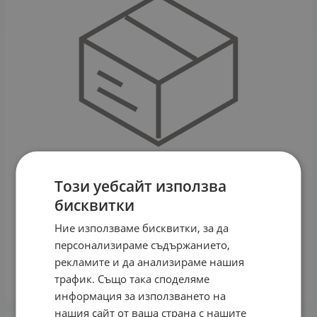
Този уебсайт използва
бисквитки
Ние използваме бисквитки, за да
МАКСБАЛАНС капсули * 60 PHYTO LIFE
персонализираме съдържанието,
20.00
€
39.12
лв.
/
рекламите и да анализираме нашия
трафик. Също така споделяме
КУПИ
информация за използването на
нашия сайт от ваша страна с нашите