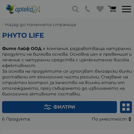
Назад до Началната страница
PHYTO LIFE
Фито Лайф ООД
е компания, разработваща натурални
продукти на билкова основа. Основна цел е превенция и
лечение с натурални средства с изключително висока
ефективност.
За основа на продуктите се използват български билки
доставени от екологично чисти региони. Спазване на
стриктен контрол за качество на всички етапи от
отглеждането, през събирането до извличането на
биологично активните съставки.
ФИЛТРИ
6 Продукта
По уместност