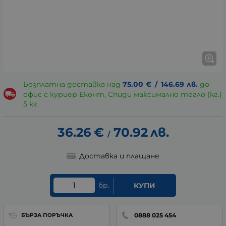
Безплатна доставка над
75.00
€
/
146.69
лв.
до
офис с куриер Еконт, Спиди максимално тегло (кг.)
5 кг.
36.26
€
70.92
лв.
/
Доставка и плащане
бр.
КУПИ
0888 025 454
БЪРЗА ПОРЪЧКА