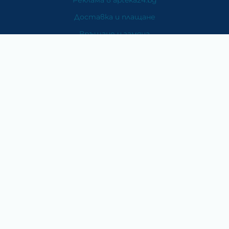
Доставка и плащане
Връщане и замяна
Общи условия за ползване
Политиката за поверителност
Политика за използване на бисквитки
При възникване на спор, свързан с покупка онлайн,
можете да ползвате сайта ОРС
Вашите права
Отказ от сделка
За Нас
Карта на сайта
Контакти
Категории
Храни и хранителни добавки