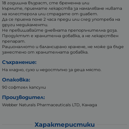
18 годишна възраст, сте бременна или
кърмите, приемате лекарства за намаляване нивата
на холестерола или страдате от диабет.
Да се приема поне 2 часа преди или след употреба на
други медикаменти.
Не превишавайте дневната препоръчителна доза.
Продуктът е хранителна добавка, а не лекарствен
препарат.
Рационалното и балансирано хранене, не може да бъде
заместено от хранителната добавка.
Съхранение:
На хладно, сухо и недостъпно за деца място.
Опаковка:
90 софтгел капсули
Производител:
Webber Naturals Pharmaceuticals LTD, Канада
Характеристики