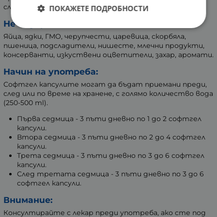
слънчогледов лецитин, жълт пчелен восък.
ПОКАЖЕТЕ ПОДРОБНОСТИ
Не съдържа:
Яйца, ядки, ГМО, черупчести, царевица, скорбяла,
пшеница, подсладители, нишесте, млечни продукти,
консерванти, изкуствени оцветители, захар, аромати.
Начин на употреба:
Софтгел капсулите могат да бъдат приемани преди,
след или по време на хранене, с голямо количество вода
(250-500 ml).
Първа седмица - 3 пъти дневно по 1 до 2 софтгел
капсули.
Втора седмица - 3 пъти дневно по 2 до 4 софтгел
капсули.
Трета седмица - 3 пъти дневно по 3 до 6 софтгел
капсули.
След третата седмица - 3 пъти дневно по 3 до 6
софтгел капсули.
Внимание:
Консултирайте с лекар преди употреба, ако сте под