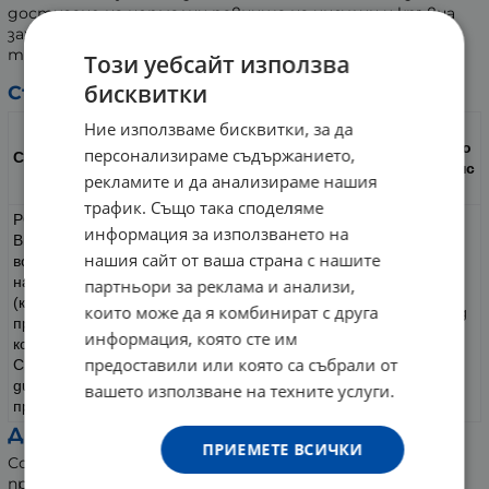
достигане на нормални равнища на инсулин и кръвна
захар, както и за нормалния метаболизъм на
триглицеридите и холестерола.
Този уебсайт използва
бисквитки
Състав:
Ние използваме бисквитки, за да
в 1
в
кап
дневна до
персонализираме съдържанието,
Съдържание
сул
за (18 капс
рекламите и да анализираме нашия
а
ули)
трафик. Също така споделяме
PGX® (PolyGlycopleX®)
информация за използването на
Високо пречистен, патентован комплекс от
нашия сайт от ваша страна с нашите
водноразтворими фибри, извлечени от корен
на картофена палма
партньори за реклама и анализи,
(конджак - Amorphophallus konjac), чрез
750
които може да я комбинират с друга
13 500 mg
процеса EnviroSimplex®, натриев алгинат,
mg
информация, която сте им
ксантова гума.
предоставили или която са събрали от
Средноверижни триглицериди Elaeis
guineensis - семена, Cocos nucifera - от
вашето използване на техните услуги.
пречистено кокосово масло.
Други съставки:
ПРИЕМЕТЕ ВСИЧКИ
Софтгел капсула (титаниев диоксид, рожков,
пречистена вода, желатин, глицерин, анато), не ГМО-