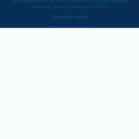
При възникване на спор, свързан с покупка онлайн,
можете да ползвате сайта ОРС
Вашите права
Отказ от сделка
За Нас
Карта на сайта
Контакти
Категории
Храни и хранителни добавки
Козметика
Хигиена и защита
Перилни и почистващи препарати
Литература
Подаръци за медици