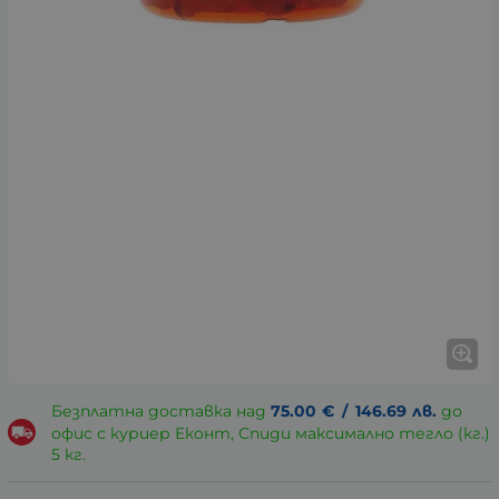
Безплатна доставка над
75.00
€
/
146.69
лв.
до
офис с куриер Еконт, Спиди максимално тегло (кг.)
5 кг.