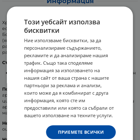
Информация
ПЕДИАКИД ВИТАМИН D3 дъвчащи мечета * 60
Този уебсайт използва
Хранителна добавка под формата на мечета с
естествен витамин D3 и приятен вкус на ягода.
бисквитки
Богата на 100% естествено срещащ се витамин D3
Ние използваме бисквитки, за да
(холекалциферол). Подпомага нормалния растеж и
развитие на костите при децата и правилната
персонализираме съдържанието,
работа на имунната система.
рекламите и да анализираме нашия
трафик. Също така споделяме
Съдържание в 2 мечета:
информация за използването на
Витамин D3 (холекалциферол), извлечен от ланолин
нашия сайт от ваша страна с нашите
- 5 мкг.
партньори за реклама и анализи,
Помощни съставки:
глюкозен сироп, ябълков пектин,
които може да я комбинират с друга
гранулирана кафява захар, лимонена киселина, калиев
информация, която сте им
цитрат, концентриран сок от моркови, естествени
аромати, покриващ агент: карнаубски восък (рапично
предоставили или която са събрали от
масло и кокосово масло).
вашето използване на техните услуги.
Не съдържа:
глутен, желатин, лактоза, изкуствени
оцветители, ароматизатори и консерванти.
ПРИЕМЕТЕ ВСИЧКИ
Начин на употреба: