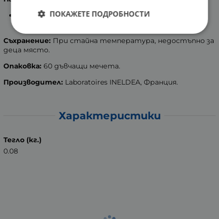
ПОКАЖЕТЕ ПОДРОБНОСТИ
За деца над 3 години
- приемайте по 2 мечета
дневно.
Съхранение:
При стайна температура, недостъпно за
деца място.
Опаковка:
60 дъвчащи мечета.
Производител:
Laboratoires INELDEA, Франция.
Характеристики
Тегло (кг.)
0.08