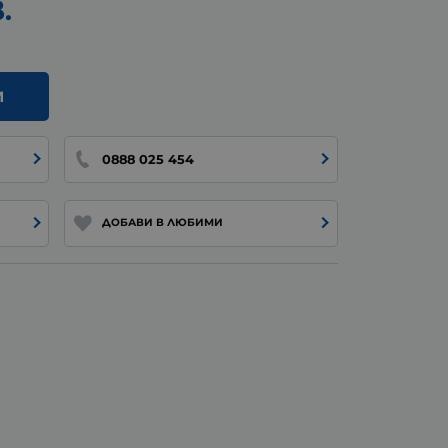
.
И
0888 025 454
ДОБАВИ В ЛЮБИМИ