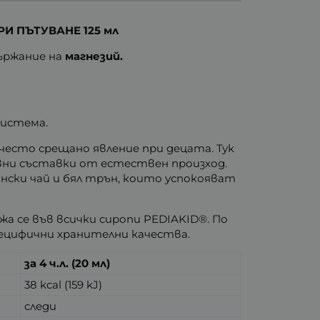
 ПЪТУВАНЕ 125 мл
ържание на
магнезий.
система.
 често срещано явление при децата. Тук
тивни съставки от естествен произход.
ински чай и бял трън, които успокояват
жа се във всички сиропи PEDIAKID®. По
ецифични хранителни качества.
за 4 ч.л. (20 мл)
38 kcal (159 kJ)
следи