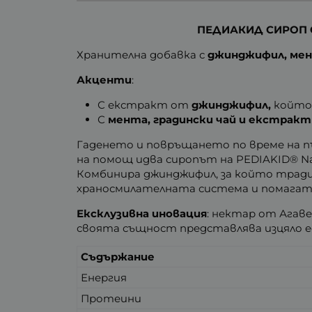
ПЕДИАКИД СИРОП 
Хранителна добавка с
джинджифил, мен
Акценти
:
С екстракт от
джинджифил,
който 
С
мента, градински чай и екстрак
Гаденето и повръщането по време на път
на помощ идва сиропът на PEDIAKID® Nau
Комбинира джинджифил, за който традици
храносмилателната система и помагат 
Ексклузивна иновация
: нектар от Агаве
своята същност представлява изцяло е
Съдържание
Енергия
Протеини