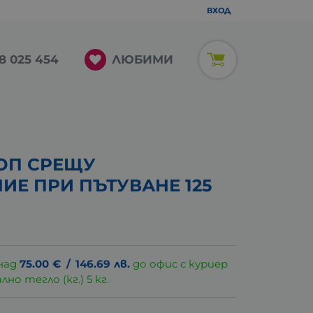
ВХОД
ЛЮБИМИ
8 025 454
ОП СРЕЩУ
Е ПРИ ПЪТУВАНЕ 125
над
75.00
€
/
146.69
лв.
до офис с куриер
о тегло (кг.) 5 кг.