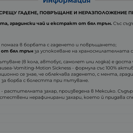
Информация
СРЕЩУ ГАДЕНЕ, ПОВРЪЩАНЕ И НЕРАЗПОЛОЖЕНИЕ ПРИ
та, градински чай и екстракт от бял трън.
Със съд
помага в борбата с гаденето и повръщането;
т от
бял трън
за успокояване на храносмилателната 
уване (в кола, автобус, самолет или лодка) е доста
sea-Vomiting-Motion Sickness - формула със 100% ак
онно се знае, че облекчава гаденето, с мента, град
за борба с болестта при пътуване.
 - растителната захар, произведена в Мексико. Съдър
стествени нерафинирани захари, което й придава сп