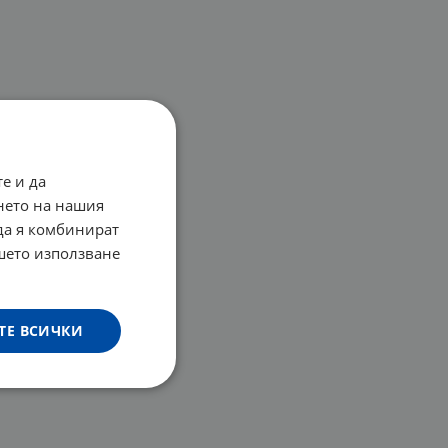
е и да
нето на нашия
 да я комбинират
ашето използване
ТЕ ВСИЧКИ