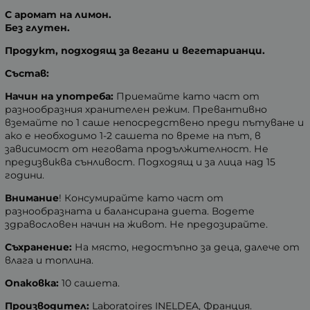
С аромат на лимон.
Без глутен.
Продукт, подходящ за вегани и вегетарианци.
Състав:
Начин на употреба:
Приемайте като част от
разнообразния хранителен режим. Превантивно
вземайте по 1 саше непосредствено преди пътуване и
ако е необходимо 1-2 сашета по време на път, в
зависимост от неговата продължителност. Не
предизвиква сънливост. Подходящ и за лица над 15
години.
Внимание
! Консумирайте като част от
разнообразната и балансирана диета. Водете
здравословен начин на живот. Не предозирайте.
Съхранение:
На място, недостъпно за деца, далече от
влага и топлина.
Опаковка:
10 сашета.
Производител:
Laboratoires INELDEA, Франция.