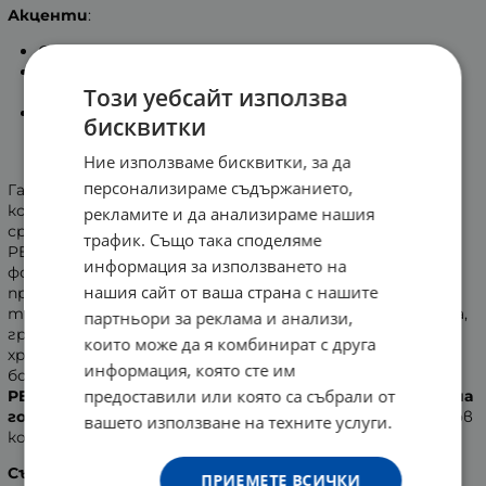
Акценти
:
Супер практичен формат за пътуване;
С екстракт от
джинджифил,
който помага в
Този уебсайт използва
борбата с гаденето и повръщането;
С
мента, градински чай и екстракт от млечен
бисквитки
бодил
за успокояване на храносмилателната
система.
Ние използваме бисквитки, за да
персонализираме съдържанието,
Гаденето и повръщането по време на пътуване (в
кола, автобус, самолет или лодка) е доста често
рекламите и да анализираме нашия
срещано явление при децата. Тук на помощ идва
трафик. Също така споделяме
PEDIAKID® Travel Sickness - практична и подходяща
информация за използването на
формула със 100% активни съставки от естествен
нашия сайт от ваша страна с нашите
произход. Комбинира джинджифил, за който
традиционно се знае, че облекчава гаденето, с мента,
партньори за реклама и анализи,
градински чай и млечен трън, които успокояват
които може да я комбинират с друга
храносмилателната система и помагат за борба с
информация, която сте им
болестта при пътуване. За по-лесно приемане,
предоставили или която са събрали от
PEDIAKID® Travel Sickness се предлага под формата на
готови течни сашета,
овкусени с натурален лимонов
вашето използване на техните услуги.
концентрат.
Състав
: сироп от агаве 40%, пребиотични акациеви
ПРИЕМЕТЕ ВСИЧКИ