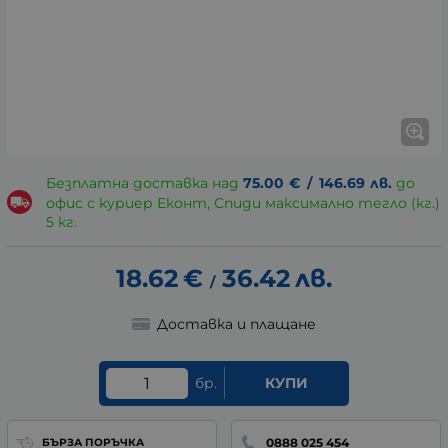
Безплатна доставка над
75.00
€
/
146.69
лв.
до
офис с куриер Еконт, Спиди максимално тегло (кг.)
5 кг.
18.62
€
36.42
лв.
/
Доставка и плащане
бр.
КУПИ
0888 025 454
БЪРЗА ПОРЪЧКА