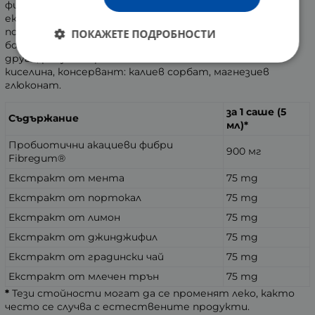
фибри Fibregum® 15%, хидроглицеринов растителен
екстракт 7,5% (вода, растителен глицерин, мента,
портокал, лимон, джинджифил, градински чай, млечен
ПОКАЖЕТЕ ПОДРОБНОСТИ
бодил), натурални аромати, включително лимон и
други, регулатор на киселинността: лимонена
киселина, консервант: калиев сорбат, магнезиев
глюконат.
за 1 саше (5
Съдържание
мл)*
Пробиотични акациеви фибри
900 мг
Fibregum®
Екстракт от мента
75 mg
Екстракт от портокал
75 mg
Екстракт от лимон
75 mg
Екстракт от джинджифил
75 mg
Екстракт от градински чай
75 mg
Екстракт от млечен трън
75 mg
*
Тези стойности могат да се променят леко, както
често се случва с естествените продукти.