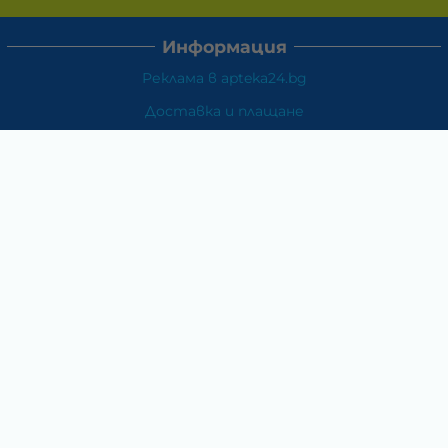
Информация
Реклама в apteka24.bg
Доставка и плащане
Връщане и замяна
Общи условия за ползване
Политиката за поверителност
Политика за използване на бисквитки
При възникване на спор, свързан с покупка онлайн,
можете да ползвате сайта ОРС
Вашите права
Отказ от сделка
За Нас
Карта на сайта