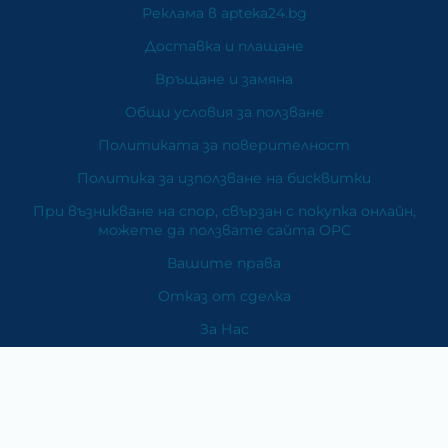
Реклама в apteka24.bg
Доставка и плащане
Връщане и замяна
Общи условия за ползване
Политиката за поверителност
Политика за използване на бисквитки
При възникване на спор, свързан с покупка онлайн,
можете да ползвате сайта ОРС
Вашите права
Отказ от сделка
За Нас
Карта на сайта
Контакти
Категории