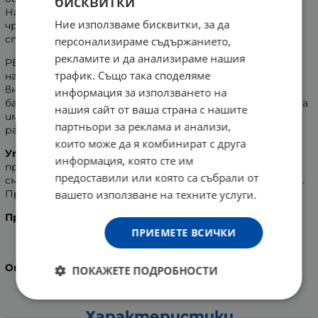
бисквитки
Най-честите причини, които може да доведат до
Ние използваме бисквитки, за да
чревен дисбаланс са различните храни, ежедневният
стрес или приемът на антибиотици.
персонализираме съдържанието,
рекламите и да анализираме нашия
PEDIAKID са пробиотични сашета за възстановяване
трафик. Също така споделяме
на чревната флора при децата. Едно саше съдържа
внимателно подбрани 10 милиарда млечнокисели
информация за използването на
бактерии, инулин от цикория и цинк. Цинкът подсилва
нашия сайт от ваша страна с нашите
имунитета, а инулинът от цикория подпомага
партньори за реклама и анализи,
растежа на "добрите" бактерии в червата.
които може да я комбинират с друга
Употреба:
Приема се по 1 саше, сутрин или вечер,
информация, която сте им
преди хранене. Да се разтваря в хладка вода или да се
предоставили или която са събрали от
смесва с полутечна храна (кисело мляко, компот и др.).
вашето използване на техните услуги.
Приема се 10 дни.
Производител:
Laboratoires INELDEA, Франция.
ПРИЕМЕТЕ ВСИЧКИ
Опаковка:
10 сашета
ПОКАЖЕТЕ ПОДРОБНОСТИ
Характеристики