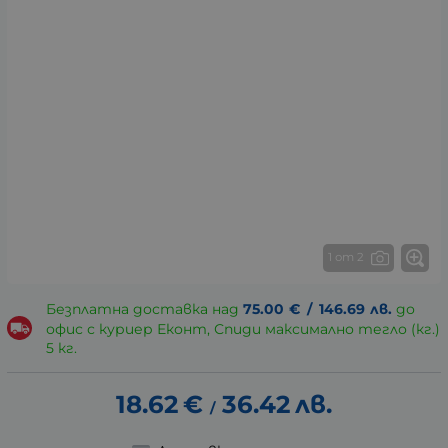
1 от 2
Безплатна доставка над
75.00
€
/
146.69
лв.
до
офис с куриер Еконт, Спиди максимално тегло (кг.)
5 кг.
18.62
€
36.42
лв.
/