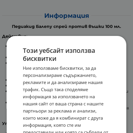
Информация
Педиакид Балепу спрей против въшки 100 мл.
Действие
:
С превантивно действие, предотвратяващо
Този уебсайт използва
развитието на въшки и гниди.
бисквитки
Помага в борбата с гнидите и въшките.
С неагресивна и не химична формула, която
Ние използваме бисквитки, за да
комбинира органични етерични масла с
репелентните свойства.
персонализираме съдържанието,
Без алкохол!
рекламите и да анализираме нашия
Деликатно ароматизиран на лавандула.
трафик. Също така споделяме
Не омазнява косата като защитава срещу гниди и
информация за използването на
въшки.
Лесен за използване, той се използва често, ако е
нашия сайт от ваша страна с нашите
необходимо, през цялата учебна година без агресия
партньори за реклама и анализи,
към скалпа и крехката коса на децата.
които може да я комбинират с друга
Употреба
:
информация, която сте им
предоставили или която са събрали от