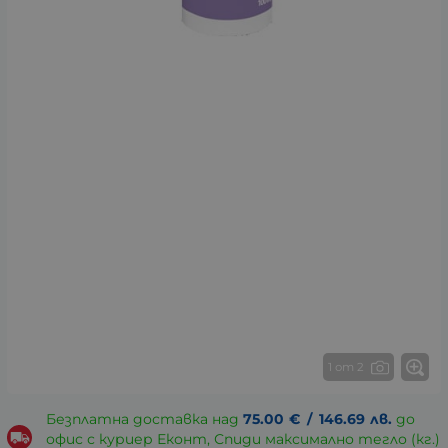
1 от 2
Безплатна доставка над
75.00
€
/
146.69
лв.
до
офис с куриер Еконт, Спиди максимално тегло (кг.)