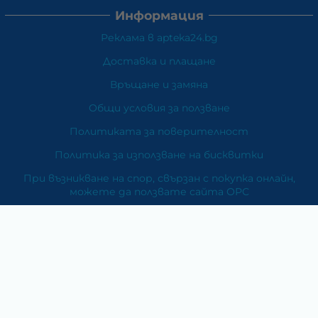
Информация
Реклама в apteka24.bg
Доставка и плащане
Връщане и замяна
Общи условия за ползване
Политиката за поверителност
Политика за използване на бисквитки
При възникване на спор, свързан с покупка онлайн,
можете да ползвате сайта ОРС
Вашите права
Отказ от сделка
За Нас
Карта на сайта
Контакти