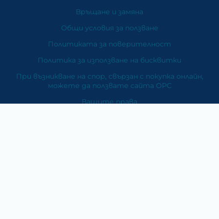
Връщане и замяна
Общи условия за ползване
Политиката за поверителност
Политика за използване на бисквитки
При възникване на спор, свързан с покупка онлайн,
можете да ползвате сайта ОРС
Вашите права
Отказ от сделка
За Нас
Карта на сайта
Контакти
Категории
Храни и хранителни добавки
Козметика