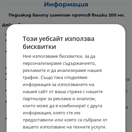
Информация
Педиакид Балепу шампоан против въшки 200 мл.
Действие
:
Естествен шампоан за превантивно действие.
Този уебсайт използва
Той помага за борба срещу гнидите и въшките по
бисквитки
ефективен начин.
С неагресивна и не химична формула, която
Ние използваме бисквитки, за да
комбинира органични етерични масла с
репелентните свойства.
персонализираме съдържанието,
Без алкохол!
рекламите и да анализираме нашия
Деликатно ароматизиран на лавандула.
трафик. Също така споделяме
Шампоанът Balépou осигурява естествена защита
информация за използването на
всеки ден.
Не омазнява косата като защитава срещу гниди и
нашия сайт от ваша страна с нашите
въшки.
партньори за реклама и анализи,
Лесен за използване, той се използва често, ако е
които може да я комбинират с друга
необходимо, през цялата учебна година без агресия
информация, която сте им
към скалпа и крехката коса на децата.
Идеален като допълнителна грижа на Balépou
предоставили или която са събрали от
спрей.
вашето използване на техните услуги.