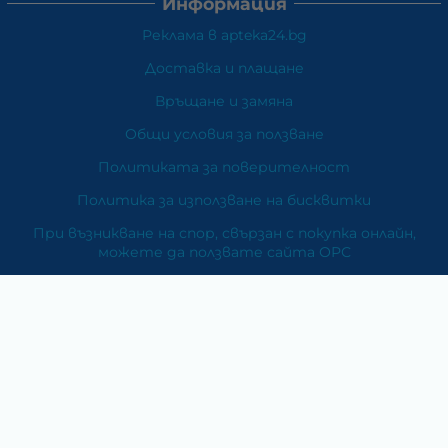
Информация
Реклама в apteka24.bg
Доставка и плащане
Връщане и замяна
Общи условия за ползване
Политиката за поверителност
Политика за използване на бисквитки
При възникване на спор, свързан с покупка онлайн,
можете да ползвате сайта ОРС
Вашите права
Отказ от сделка
За Нас
Карта на сайта
Контакти