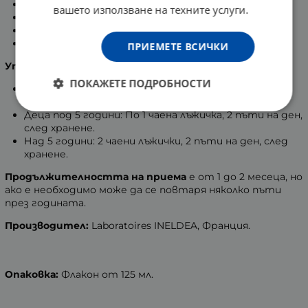
Джинджифил - 305 мг.
вашето използване на техните услуги.
Спирулина - 305 мг.
Кресон - 305 мг.
Цикория - 305 мг.
ПРИЕМЕТЕ ВСИЧКИ
Употреба:
ПОКАЖЕТЕ ПОДРОБНОСТИ
Подходящ за бебета, след 6 месец, периода след
захранване.
Деца под 5 години: По 1 чаена лъжичка, 2 пъти на ден,
след хранене.
Над 5 години: 2 чаени лъжички, 2 пъти на ден, след
хранене.
Продължителността на приема
е от 1 до 2 месеца, но
ако е необходимо може да се повтаря няколко пъти
през годината.
Производител:
Laboratoires INELDEA, Франция.
Опаковка:
Флакон от 125 мл.