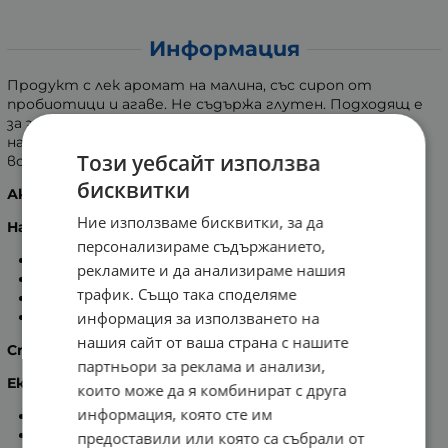
Информация
Продукт с лек аромат на малина, със сироп от
пробиотици и агаве. Не съдържа глутен. Подходящ е
за злояди деца. Стимулира апетита, подпомага
наддаването на тегло и бързо възстановява
Този уебсайт използва
всекидневната жизненост.
бисквитки
Активни съставки в 20 мл:
Ние използваме бисквитки, за да
Намаляващи умората:
персонализираме съдържанието,
Витамин С - 12 мг.
рекламите и да анализираме нашия
Витамин В12 - 0,375 μgл
трафик. Също така споделяме
Магнезий - 0,3 мг.
информация за използването на
Мед 0,28 мг.
нашия сайт от ваша страна с нашите
Стимулиращи апетита:
партньори за реклама и анализи,
Екстракти от:
които може да я комбинират с друга
информация, която сте им
Куркума - 305 мг.
Сминдух - 305 мг.
предоставили или която са събрали от