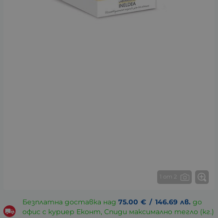
1 от 2
Безплатна доставка над
75.00
€
/
146.69
лв.
до
офис с куриер Еконт, Спиди максимално тегло (кг.)