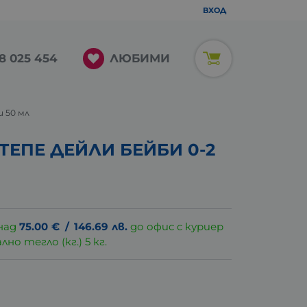
ВХОД
ЛЮБИМИ
8 025 454
 50 мл
ТЕПЕ ДЕЙЛИ БЕЙБИ 0-2
над
75.00
€
/
146.69
лв.
до офис с куриер
о тегло (кг.) 5 кг.