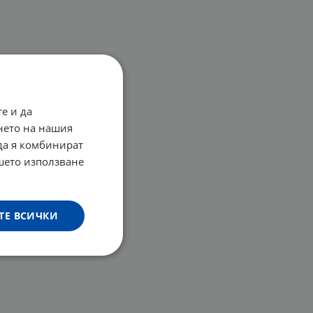
е и да
нето на нашия
 да я комбинират
ашето използване
ТЕ ВСИЧКИ