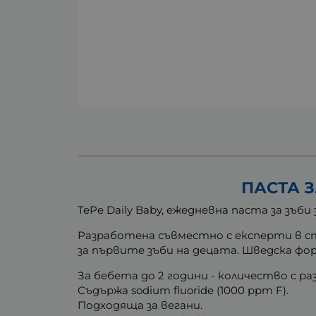
ПАСТА З
TePe Daily Baby, ежедневна паста за зъби
Разработена съвместно с експерти в ст
за първите зъби на децата. Шведска фо
За бебета до 2 години - количество с ра
Съдържа sodium fluoride (1000 ppm F).
Подходяща за вегани.