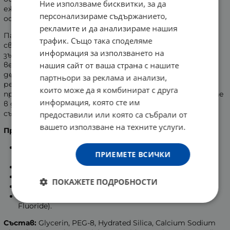
Ние използваме бисквитки, за да
ежедневна защита на устната кухина. Свежият вкус
персонализираме съдържанието,
оставя приятно усещане за чистота.
рекламите и да анализираме нашия
Пастата облекчава значително
трафик. Също така споделяме
свръхчувствителността, която се появява, когато
информация за използването на
зъбите влязат в контакт с горещи или студени
нашия сайт от ваша страна с нашите
вещества. Тя съдържа флуорид - отличен
десенсибилизиращ агент, подобряващ
партньори за реклама и анализи,
реминерализация на емайла. Съществува научно
които може да я комбинират с друга
предположение, че запълването на микропукнатините
информация, която сте им
в дентина облекчава пронизващата болка,
съпътстваща свръхчувствителността на зъбите.
предоставили или която са събрали от
вашето използване на техните услуги.
Предимства от употребата на пастата:
Ежедневно се грижи и облекчава състоянието на
ПРИЕМЕТЕ ВСИЧКИ
чувствителните зъби;
Поддържа венците здрави;
Освежава дъха;
ПОКАЖЕТЕ ПОДРОБНОСТИ
Предпазва и запълва микропукнатините в емайла;
Съдържа натриев флуорид 0.315% w/w (1450 ppm
Fluoride).
Състав:
Glycerin, PEG-8, Hydrated Silica, Calcium Sodium