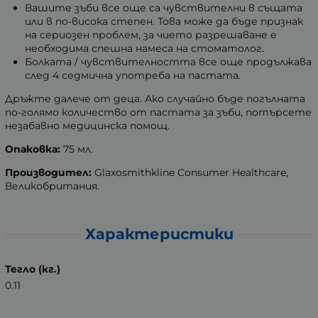
Вашите зъби все още са чувствителни в същата
или в по-висока степен. Това може да бъде признак
на сериозен проблем, за чието разрешаване е
необходима спешна намеса на стоматолог.
Болката / чувствителността все още продължава
след 4 седмична употреба на пастата.
Дръжте далече от деца. Ако случайно бъде погълната
по-голямо количество от пастата за зъби, потърсете
незабавно медицинска помощ.
Опаковка:
75 мл.
Производител:
Glaxosmithkline Consumer Healthcare,
Великобритания.
Характеристики
Тегло (кг.)
0.11