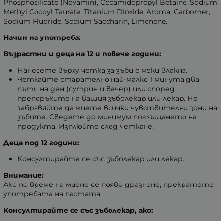
Phosphosilicate (Novamin), Cocamidopropyl Betaine, Sodium
Methyl Cocoyl Taurate, Titanium Dioxide, Aroma, Carbomer,
Sodium Fluoride, Sodium Saccharin, Limonene.
Начин на употреба:
Възрастни и деца на 12 и повече години:
Нанесете върху четка за зъби с меки влакна.
Четкайте старателно най-малко 1 минута два
пъти на ден (сутрин и вечер) или според
препоръките на вашия зъболекар или лекар. Не
забравяйте да миете всички чувствителни зони на
зъбите. Сведете до минимум поглъщането на
продукта. Изплюйте след четкане.
Деца под 12 години:
Консултирайте се със зъболекар или лекар.
Внимание:
Ако по време на миене се появи дразнене, прекратете
употребата на пастата.
Консултирайте се със зъболекар, ако: