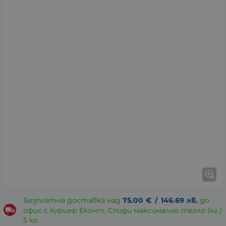
Безплатна доставка над
75.00
€
/
146.69
лв.
до
офис с куриер Еконт, Спиди максимално тегло (кг.)
5 кг.