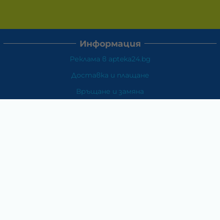
Информация
Реклама в apteka24.bg
Доставка и плащане
Връщане и замяна
Общи условия за ползване
Политиката за поверителност
Политика за използване на бисквитки
При възникване на спор, свързан с покупка онлайн,
можете да ползвате сайта ОРС
Вашите права
Отказ от сделка
За Нас