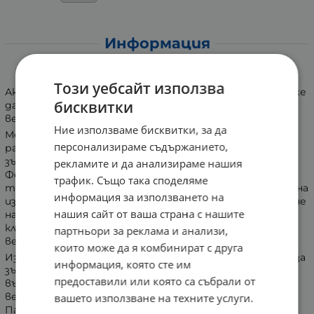
Информация
ПАСТА ЗА ЗЪБИ ПАРОДОНТАКС WHITE 75 мл
Този уебсайт използва
Ако плюете кръв, когато си миете зъбите, това може
бисквитки
да е един от първите признаци на заболяване на
венците, основна причина за загубата на зъб.
Ние използваме бисквитки, за да
®
Медицинската паста за зъби Parodontax
е специално
персонализираме съдържанието,
разработена за хора, които плюят кръв при миене на
зъбите.
рекламите и да анализираме нашия
Формулата на продукта е разработена с
трафик. Също така споделяме
технологията malkron™, която използва високи нива на
информация за използването на
изключително фин натриев бикарбонат, за премахване
нашия сайт от ваша страна с нашите
на повече плака, отколкото другите пасти за зъби и
клинично доказано помага да спре кървенето на
партньори за реклама и анализи,
венците.
които може да я комбинират с друга
®
Използването на Parodontax
като ежедневна паста за
информация, която сте им
зъби, помага за премахването на повече плака и за
предоставили или която са събрали от
възстановяването и поддържането здравето на
венците.
вашето използване на техните услуги.
Пастата за зъби съдържа и флуорид.