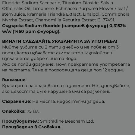
Fluoride, Sodium Saccharin, Titanium Dioxide, Salvia
Officinalis Oil, Limonene, Echinacea Purpurea Flower / leaf /
stem Juice, Krameria Triandra Extract, Linalool, Commiphora
Myrrha Extract, Chamomilla Recutita Extract Cl 77491.
Съдържа Sodium fluoride (натриев флуорид) 0,3152%
w/w (1450 ppm флуорид).
ВИНАГИ СЛЕДВАЙТЕ УКАЗАНИЯТА ЗА УПОТРЕБА!
Мийте зъбите си 2 пъти дневно и не повече от 3
пъти, като избягвате гълтането. Изплюйте и
изплакнете добре с чиста вода.
Ако се появи дразнене, моля прекратете употребата
на пастата. Тя не е подходяща за деца под 12 години.
Внимание
:
Краищата на опаковката са залепени. Не използвайте,
ако целостта им е нарушена или са разлепени.
Съхранение
: На места, недостъпни за деца.
Опаковка:
75 мл.
Производител:
SmithKline Beecham Ltd.
Произведено в Словакия.