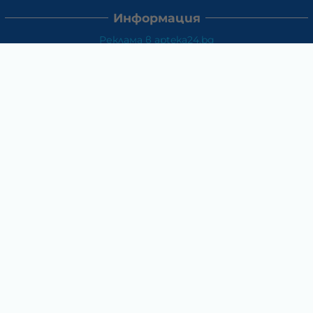
Информация
Реклама в apteka24.bg
Доставка и плащане
Връщане и замяна
Общи условия за ползване
Политиката за поверителност
Политика за използване на бисквитки
При възникване на спор, свързан с покупка онлайн,
можете да ползвате сайта ОРС
Вашите права
Отказ от сделка
За Нас
Карта на сайта
Контакти