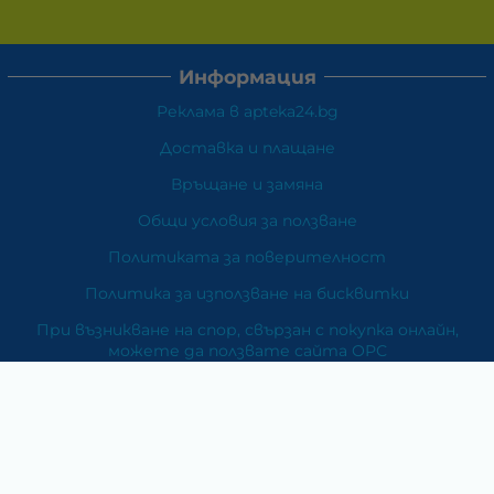
Информация
Реклама в apteka24.bg
Доставка и плащане
Връщане и замяна
Общи условия за ползване
Политиката за поверителност
Политика за използване на бисквитки
При възникване на спор, свързан с покупка онлайн,
можете да ползвате сайта ОРС
Вашите права
Отказ от сделка
За Нас