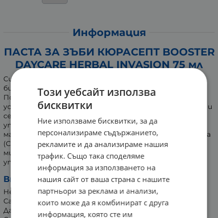
Информация
ПАСТА ЗА ЗЪБИ КЮРАСЕПТ BOOSTER
DAYCARE HERBAL INVASION 75 мл
Curasept Booster Herbal Invasion паста за зъби с вкус на
билки – Гел-паста за зъби с етерични масла + CPC-HAP.
Този уебсайт използва
Подсилва естествените защитни механизми в
бисквитки
устната кухина. Има почистващ и освежаващ ефект и
се бори с лошия дъх. Подходяща за ежедневна
Ние използваме бисквитки, за да
употреба. Взаимодействието между етеричните
персонализираме съдържанието,
масла, цетилпиридиниевия хлорид и хидроксиапатита
(CPC-HAP) възпрепятства размножаването на
рекламите и да анализираме нашия
микроорганизми в устната кухина до 4 часа след
трафик. Също така споделяме
употреба.
информация за използването на
Внимание:
нашия сайт от ваша страна с нашите
партньори за реклама и анализи,
Не поглъщайте.
Само за външна употреба.
които може да я комбинират с друга
Да се съхранява далеч от деца, светлина и топлина.
информация, която сте им