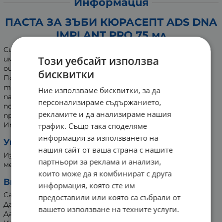
Информация
ПАСТА ЗА ЗЪБИ КЮРАСЕПТ ADS DNA
IMPLANT PRO 75 мл
Curasept ADS DNA Implant PRO паста за зъби – грижа за
Този уебсайт използва
импланти с хлорхексидин 0.20%, ADS система против
оцветяване и хиалуронова киселина.
бисквитки
Подпомага възстановяването и хидратацията на
третираните лигавици след имплантационни и
Ние използваме бисквитки, за да
пародонтални процедури. Съдържа ADS-NAC за
персонализираме съдържанието,
подобрено действие срещу всякакво оцветяване и
рекламите и да анализираме нашия
промяна на вкуса.
Има бързо антиплаково действие.
трафик. Също така споделяме
информация за използването на
Употреба:
нашия сайт от ваша страна с нашите
Използвайте поне 2 пъти дневно в продължение на 2
партньори за реклама и анализи,
месеца.
които може да я комбинират с друга
Внимание:
информация, която сте им
Само за външна употреба.
предоставили или която са събрали от
Да не се поглъща.
вашето използване на техните услуги.
Да се съхранява далеч от деца, топлина и светлина.