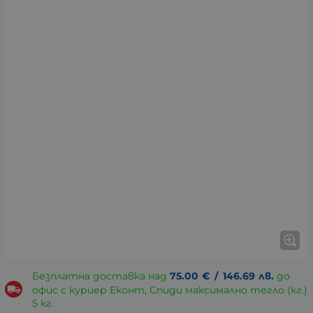
Безплатна доставка над
75.00
€
/
146.69
лв.
до
офис с куриер Еконт, Спиди максимално тегло (кг.)
5 кг.