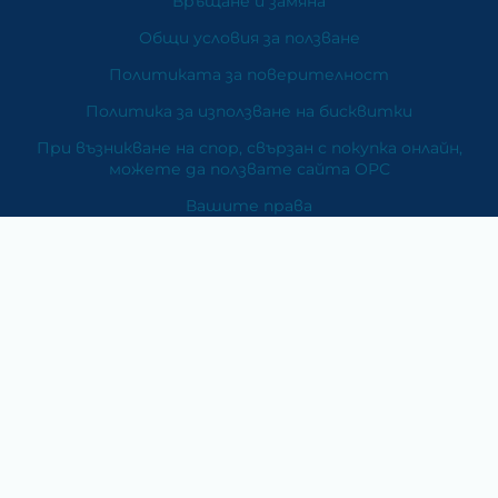
Връщане и замяна
Общи условия за ползване
Политиката за поверителност
Политика за използване на бисквитки
При възникване на спор, свързан с покупка онлайн,
можете да ползвате сайта ОРС
Вашите права
Отказ от сделка
За Нас
Карта на сайта
Контакти
Категории
Храни и хранителни добавки
Козметика
Хигиена и защита