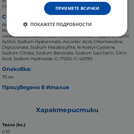
Изхвърляйте опаковката правилно.
Съдържа натриев метабисулфит.
ПРИЕМЕТЕ ВСИЧКИ
Съставки:
ПОКАЖЕТЕ ПОДРОБНОСТИ
Aqua, Sorbitol, Hydrated Silica, PEG-32, Cocamidopropyl
Betaine, Cellulose Gum, Aroma, Hydrolyzed Rna/Dna,
Leuconostoc/Radish Root Ferment Filtrate, Propylene Glycol,
Xylitol, Sodium Hyaluronate, Ascorbic Acid, Chlorhexidine
Digluconate, Sodium Metabisulfite, N-Acetyl-Cysteine,
Sodium Citrate, Sodium Benzoate, Sodium Saccharin, Citric
Acid, Sodium Hydroxide, Ci 17200, Ci 42090.
Опаковка:
75 мл
Произведено в Италия
Характеристики
Тегло (кг.)
0.10