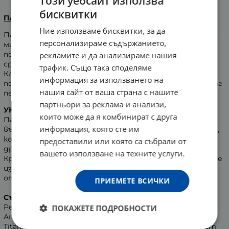
Този уебсайт използва
бисквитки
ПАСТА ЗА ЗЪБИ АКВАФРЕШ УАЙТ + КЪМПЛИЙТ КЕЪР
Ние използваме бисквитки, за да
Пастата за зъби Aquafresh Whitening+Complete care е c
персонализираме съдържанието,
микроскопични избелващи перли, които нежно
почистват и избелват зъбите. Пастата защитава
рекламите и да анализираме нашия
срещу образуването на плака за по-здрави зъби.
трафик. Също така споделяме
Клинично е доказано, че пастата помага в
информация за използването на
поддържането на по-бели и блестящи зъби за по-дълъг
нашия сайт от ваша страна с нашите
период от време.
партньори за реклама и анализи,
УКАЗАНИЯ:
Четкайте зъбите си два пъти на ден.
които може да я комбинират с друга
Пастата не е подходяща за деца под 7-годишна
информация, която сте им
възраст. Ако приемате флуорид от други източници,
консултирайте се с вашия зъболекар. Ако се появи
предоставили или която са събрали от
дразнене, преустановете ползването на пастата.
вашето използване на техните услуги.
Краищата на тази картонена опаковка са залепени. Не
използвайте, ако краищата на опаковката са
отворени.
ПРИЕМЕТЕ ВСИЧКИ
Състав:
Aqua, Sorbitol, Hydrated Silica, Glycerin,
Pentasodium Triphosphate, PEG-6, Sodium Lauryl Sulfate,
ПОКАЖЕТЕ ПОДРОБНОСТИ
Aroma, Alumina, Xanthan Gum, Cocamidopropyl Betaine,
Titanium Dioxide, Chondrus Crispus (Carrageenan), Sodium