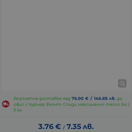
Безплатна доставка над
75.00
€
/
146.69
лв.
до
офис с куриер Еконт, Спиди максимално тегло (кг.)
5 кг.
3.76
€
7.35
лв.
/