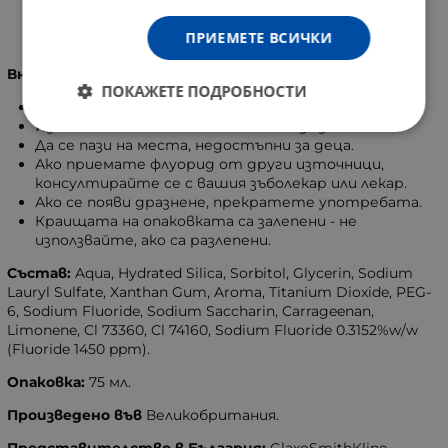
използвайте количество колкото грахово зърно и
мийте зъбите под надзора на възрастен за
ПРИЕМЕТЕ ВСИЧКИ
възможно най-малко поглъщане на продукта.
Внимание!
ПОКАЖЕТЕ ПОДРОБНОСТИ
Винаги спазвайте начина на употреба!
Избягвайте гълтането на паста за зъби.
Да се пази на места, недостъпни за деца.
Ако приемате флуорид от други източници,
консултирайте се с вашия зъболекар или лекар.
Ако се появи дразнене, прекратете употребата.
Краищата на опаковката са залепени - не
използвайте, ако са разлепени.
Състав:
Aqua, Hydrated Silica, Sorbitol, Glycerin, Sodium
Lauryl Sulfate, Xanthan Gum, Aroma, Titanium Dioxide, PEG-
6, Sodium Fluoride, Sodium Saccharin, Carrageenan,
Limonene, Cl 73360, Cl 74160, Sodium Fluoride 0.3152%w/w
(Fluoride 1450 ppm).
Опаковка:
75 мл.
Произведено във
Великобритания.