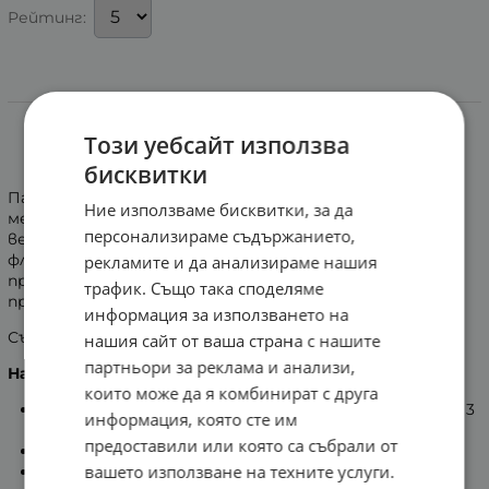
Рейтинг:
Информация
Този уебсайт използва
ПАСТА ЗА ЗЪБИ АКВАФРЕШ ТРИПЪЛ ПРОТЕКШЪН
ФРЕШ МИНТИ 75 мл
бисквитки
Паста за зъби AQUAFRESH Fresh & Minty има свеж
Ние използваме бисквитки, за да
ментов вкус и осигурява тройна защита: здрави
персонализираме съдържанието,
венци*, здрави зъби, свеж дъх. Благодарение на
флуорида, при редовно четкане на зъбите, пастата
рекламите и да анализираме нашия
предпазва от захарните киселини - основен
трафик. Също така споделяме
причинител на кариес.
информация за използването на
Съдържа натриев флуорид 0,3152% w/w (1450 ppm F).
нашия сайт от ваша страна с нашите
партньори за реклама и анализи,
Начин на употреба:
които може да я комбинират с друга
Мийте зъбите си два пъти на ден и не повече от 3
информация, която сте им
пъти дневно.
предоставили или която са събрали от
След четкане изплюйте.
вашето използване на техните услуги.
За деца до 6-годишна възраст включително: