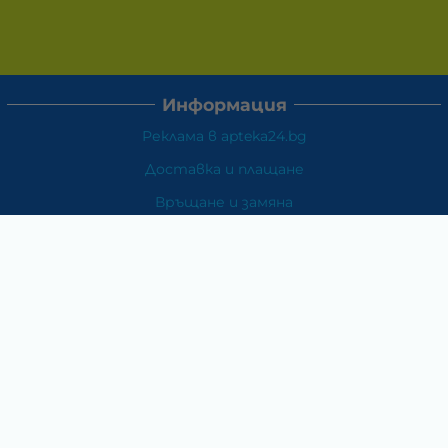
Информация
Реклама в apteka24.bg
Доставка и плащане
Връщане и замяна
Общи условия за ползване
Политиката за поверителност
Политика за използване на бисквитки
При възникване на спор, свързан с покупка онлайн,
можете да ползвате сайта ОРС
Вашите права
Отказ от сделка