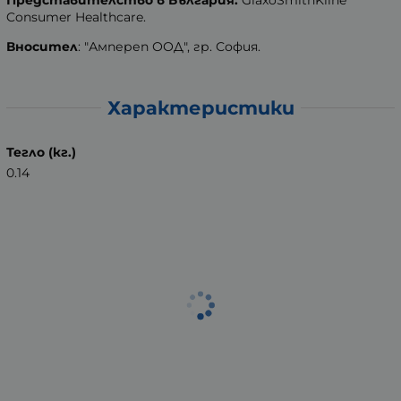
Представителство в България:
GlaxoSmithKline
Consumer Healthcare.
Вносител
: "Ампереп ООД", гр. София.
Характеристики
Тегло (кг.)
0.14