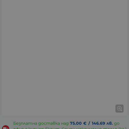
Безплатна доставка над
75.00
€
/
146.69
лв.
до