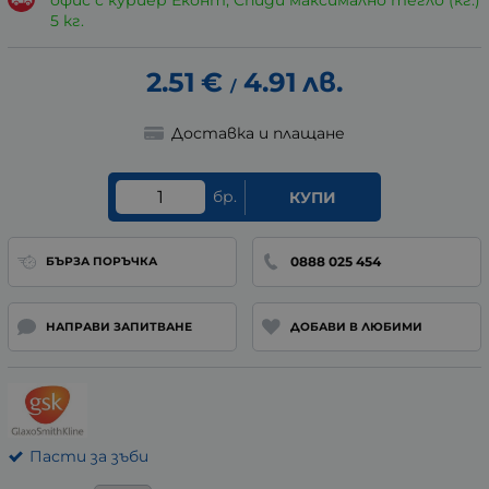
офис с куриер Еконт, Спиди максимално тегло (кг.)
5 кг.
2.51
€
4.91
лв.
/
Доставка и плащане
бр.
КУПИ
0888 025 454
БЪРЗА ПОРЪЧКА
НАПРАВИ ЗАПИТВАНЕ
ДОБАВИ В ЛЮБИМИ
Пасти за зъби