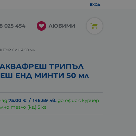
ВХОД
ЛЮБИМИ
8 025 454
КЕЪР СИНЯ 50 мл
И АКВАФРЕШ ТРИПЪЛ
ЕШ ЕНД МИНТИ 50 мл
над
75.00
€
/
146.69
лв.
до офис с куриер
о тегло (кг.) 5 кг.