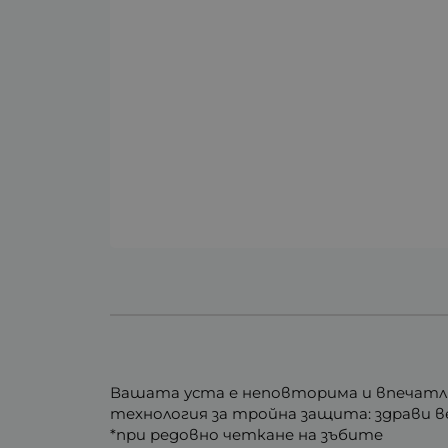
Вашата уста е неповторима и впечатлява
технология за тройна защита: здрави вен
*при редовно четкане на зъбите