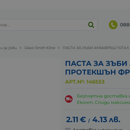
088
и за зъби
Glaxo Smith Kline
ПАСТА ЗА ЗЪБИ АКВАФРЕШ ТОТАЛ 
ПАСТА ЗА ЗЪБ
ПРОТЕКШЪН ФР
АРТ.№:
146553
Безплатна доставка 
Еконт, Спиди максималн
2.11
€
4.13
лв.
/
Доставка и плащане