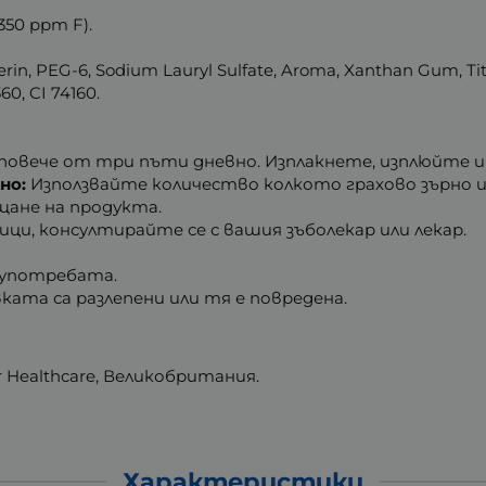
350 ppm F).
lycerin, PEG-6, Sodium Lauryl Sulfate, Aroma, Xanthan Gum, 
60, CI 74160.
повече от три пъти дневно. Изплакнете, изплюйте и
но:
Използвайте количество колкото грахово зърно и
щане на продукта.
ци, консултирайте се с вашия зъболекар или лекар.
 употребата.
ката са разлепени или тя е повредена.
 Healthcare, Великобритания.
Характеристики