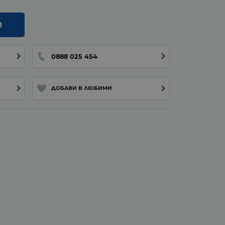
И
0888 025 454
ДОБАВИ В ЛЮБИМИ