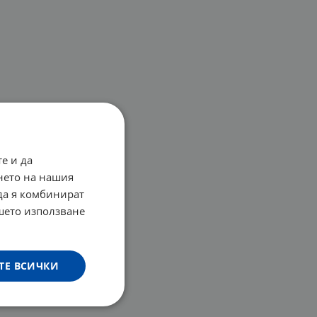
е и да
нето на нашия
 да я комбинират
ашето използване
ТЕ ВСИЧКИ