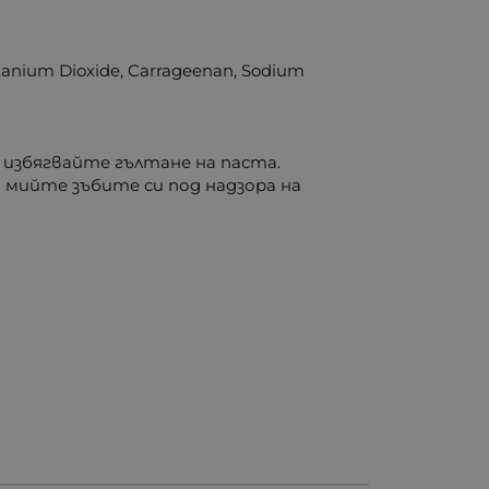
Titanium Dioxide, Carrageenan, Sodium
 избягвайте гълтане на паста.
 мийте зъбите си под надзора на