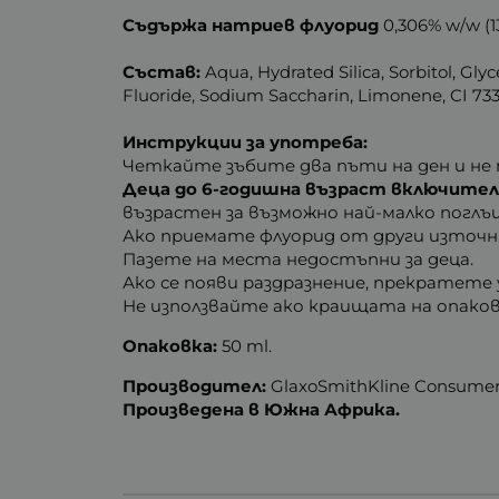
Съдържа натриев флуорид
0,306% w/w (1
Състав:
Aqua, Hydrated Silica, Sorbitol, G
Fluoride, Sodium Saccharin, Limonene, CI 733
Инструкции за употреба:
Четкайте зъбите два пъти на ден и не 
Деца до 6-годишна възраст включител
възрастен за възможно най-малко поглъ
Ако приемате флуорид от други източни
Пазете на места недостъпни за деца.
Ако се появи раздразнение, прекратете
Не използвайте ако краищата на опаков
Опаковка:
50 ml.
Производител:
GlaxoSmithKline Consumer
Произведена в Южна Африка.