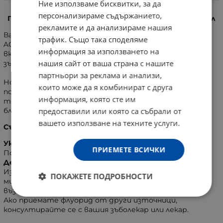
Информация
Ние използваме бисквитки, за да
персонализираме съдържанието,
ПАСТА ЗА ЗЪБИ АКВАФРЕШ TOTAL CARE зелена 125 мл
рекламите и да анализираме нашия
Вашата уста е неповторима и впечатляваща.
трафик. Също така споделяме
AQUAFRESH TOTAL CARE MILD & MINT със свеж ментов
информация за използването на
вкус осигурява тройна защита: здрави венци, здрави
нашия сайт от ваша страна с нашите
зъби, свеж дъх.
партньори за реклама и анализи,
Новата формула за защита на емайла - Enamelock
които може да я комбинират с друга
помага за укрепване на зъбите в дълбочина като по
информация, която сте им
този начин ги обгражда с жизненоважни минерали и
предоставили или която са събрали от
блокира киселинната атака на плаката.
вашето използване на техните услуги.
Съдържа натриев флуорид 0,32% w/w /1450 ppm F/.
Указания за употреба:
ПРИЕМЕТЕ ВСИЧКИ
Почиствайте зъбите два пъти дневно.
Деца до 6-годишна възраст включително:
Използвайте количество колкото грахово зърно и
ПОКАЖЕТЕ ПОДРОБНОСТИ
мийте зъбите си под надзора на възрастен за
възможно най-малко поглъщане на продукта.
Ако приемате флуорид от други източници,
консултирайте се с вашия зъболекар или лекар.