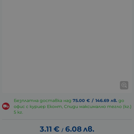
Безплатна доставка над
75.00
€
/
146.69
лв.
до
офис с куриер Еконт, Спиди максимално тегло (кг.)
5 кг.
3.11
€
6.08
лв.
/