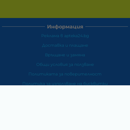
Информация
Реклама в apteka24.bg
Доставка и плащане
Връщане и замяна
Общи условия за ползване
Политиката за поверителност
Политика за използване на бисквитки
При възникване на спор, свързан с покупка онлайн,
можете да ползвате сайта ОРС
Вашите права
Отказ от сделка
За Нас