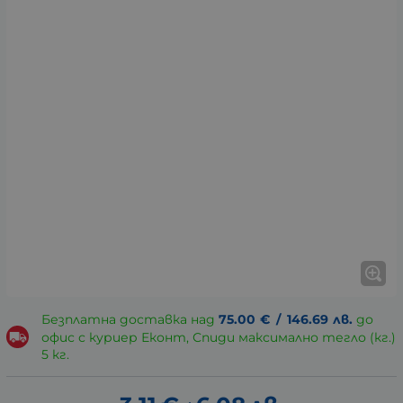
Безплатна доставка над
75.00
€
/
146.69
лв.
до
офис с куриер Еконт, Спиди максимално тегло (кг.)
5 кг.