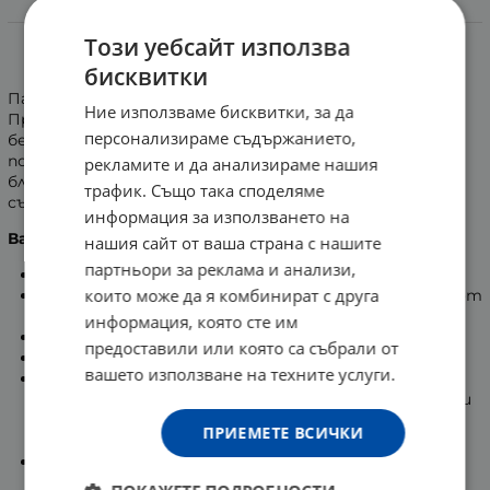
Информация
Този уебсайт използва
ПАСТА ЗА ЗЪБИ АКВАФРЕШ АКТИВ УАЙТ 125 мл
бисквитки
Паста за зъби, която съдържа избелващи съставки.
Ние използваме бисквитки, за да
Премахва петната и възстановява естествената
персонализираме съдържанието,
белота на емайла. Благодарение на своето микро
почистващо действие, зъбите изглеждат чисти и
рекламите и да анализираме нашия
блестящи. Съдържа, още, активни флуоридни
трафик. Също така споделяме
съставки и осигурява свеж дъх.
информация за използването на
Важно!
нашия сайт от ваша страна с нашите
партньори за реклама и анализи,
Винаги следвайте инструкциите.
които може да я комбинират с друга
Мийте зъбите си два пъти дневно, но не повече от
3 пъти.
информация, която сте им
Избягвайте поглъщане на пастата.
предоставили или която са събрали от
Съхранявайте на място, недостъпно за деца.
вашето използване на техните услуги.
Деца до 6-годишна възраст, включително:
използвайте количество, колкото грахово зърно, и
мийте зъбите си под надзора на възрастен за
ПРИЕМЕТЕ ВСИЧКИ
възможно най-малко поглъщане на продукта.
Ако приемате флуорид от други източници,
консултирайте се с вашия зъболекар или лекар.