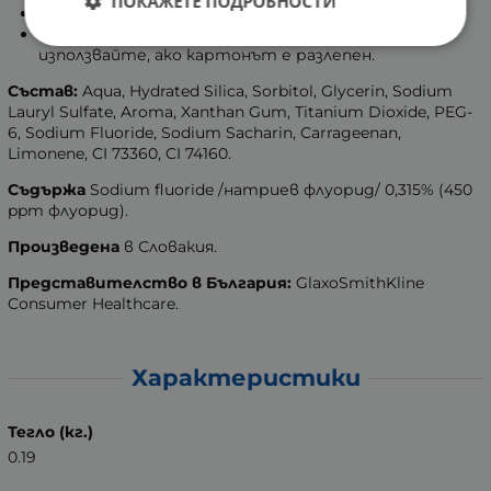
ПОКАЖЕТЕ ПОДРОБНОСТИ
Ако се появи дразнене, прекратете употребата.
Краищата на опаковката са залепени. Не
използвайте, ако картонът е разлепен.
Състав:
Aqua, Hydrated Silica, Sorbitol, Glycerin, Sodium
Lauryl Sulfate, Aroma, Xanthan Gum, Titanium Dioxide, PEG-
6, Sodium Fluoride, Sodium Sacharin, Carrageenan,
Limonene, CI 73360, CI 74160.
Съдържа
Sodium fluoride /натриев флуорид/ 0,315% (450
ppm флуорид).
Произведена
в Словакия.
Представителство в България:
GlaxoSmithKline
Consumer Healthcare.
Характеристики
Тегло (кг.)
0.19