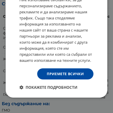
Състав:
персонализираме съдържанието,
рекламите и да анализираме нашия
в 1
Съдържание
капс
трафик. Също така споделяме
ула
информация за използването на
Сух стандартизиран екстракт (минимум 2%
нашия сайт от ваша страна с нашите
275
флавониди) Пасифлора инкарната (Passiflora
мг
партньори за реклама и анализи,
incarnata)
които може да я комбинират с друга
225
Слънчогледово масло
информация, която сте им
мг
предоставили или която са събрали от
18
Жълт пчелен восък
вашето използване на техните услуги.
мг
10
Соев лецитин
мг
ПРИЕМЕТЕ ВСИЧКИ
121,8
Желатин
5 мг
ПОКАЖЕТЕ ПОДРОБНОСТИ
47,15
Глицерин
мг
Без съдържание на:
ГМО