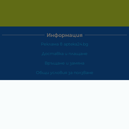
Информация
Реклама в apteka24.bg
Доставка и плащане
Връщане и замяна
Общи условия за ползване
Политиката за поверителност
Политика за използване на бисквитки
При възникване на спор, свързан с покупка онлайн,
можете да ползвате сайта ОРС
Вашите права
Отказ от сделка