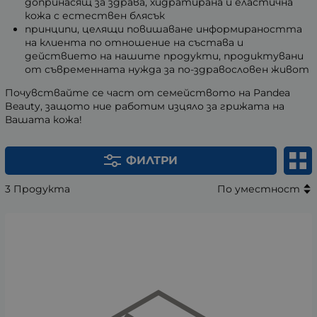
допринасящ за здрава, хидратирана и еластична
кожа с естествен блясък
принципи, целящи повишаване информираността
на клиента по отношение на състава и
действието на нашите продукти, продиктувани
от съвременната нужда за по-здравословен живот
Почувствайте се част от семейството на Pandea
Beauty, защото ние работим изцяло за грижата на
Вашата кожа!
ФИЛТРИ
3 Продукта
По уместност