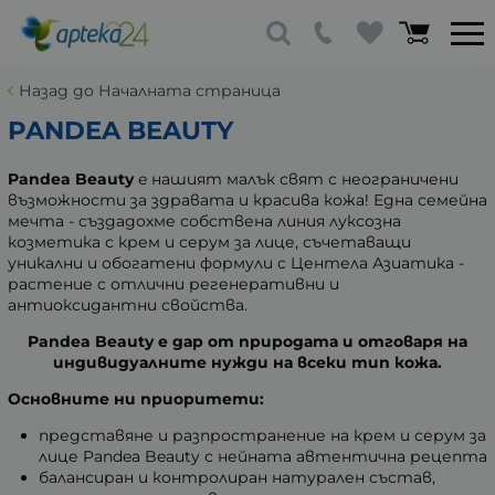
Назад до Началната страница
PANDEA BEAUTY
Pandea Beauty
e нашият малък свят с неограничени
възможности за здравата и красива кожа! Една семейна
мечта - създадохме собствена линия луксозна
козметика с крем и серум за лице, съчетаващи
уникални и обогатени формули с Центела Азиатика -
растение с отлични регенеративни и
антиоксидантни свойства.
Pandea Beauty е дар от природата и отговаря на
индивидуалните нужди на всеки тип кожа.
Основните ни приоритети:
представяне и разпространение на крем и серум за
лице Pandea Beauty с нейната автентична рецепта
балансиран и контролиран натурален състав,