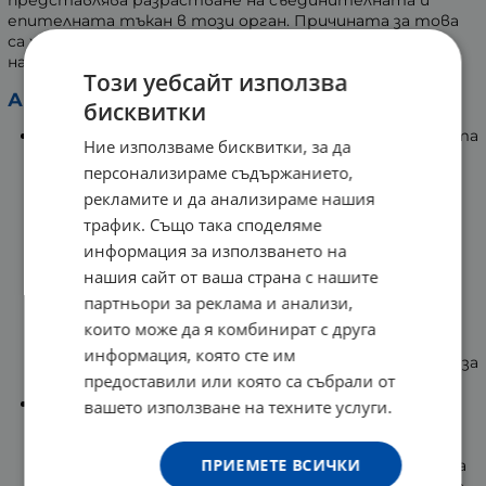
представлява разрастване на съединителната и
епителната тъкан в този орган. Причината за това
са хормоналните изменения, които настъпват с
напредването на възрастта.
Този уебсайт използва
Активни съставки:
бисквитки
Екстракт от Сао палмето
- най-често приеманата
Ние използваме бисквитки, за да
активна съставка при доброкачествена
персонализираме съдържанието,
хиперплазия на простатата в обичайното
рекламите и да анализираме нашия
количество за еднократен прием.
Намалява производството на възпалителни
трафик. Също така споделяме
медиатори и така повлиява възпалителните
информация за използването на
процеси в простатата
нашия сайт от ваша страна с нашите
Намалява превръщането на тестостерона в
дихидротестостерон, който една от
партньори за реклама и анализи,
основните причини за разрастването на
които може да я комбинират с друга
простатната тъкан.
информация, която сте им
Подобрява уринирането и намалява позивите за
предоставили или която са събрали от
ставане през нощта.
Ликопенът
е каротиноиден пигмент, който
вашето използване на техните услуги.
придава червения цвят на зеленчуци и плодове
като домати, диня, червен грейпфрут и други.
ПРИЕМЕТЕ ВСИЧКИ
Играе голяма роля при защитата на организма