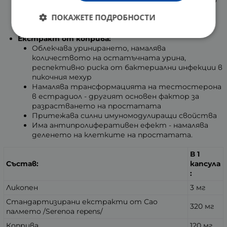
срещу свободните радикали, които най-често
увреждат клетките.
ПОКАЖЕТЕ ПОДРОБНОСТИ
Мощен антиоксидант, многократно по-силен
от витамин Е
Екстракт от коприва:
Облекчава уринирането, намалява
количеството на остатъчната урина,
респективно риска от бактериални инфекции в
пикочния мехур
Намалява трансформацията на тестостерона
в естрадиол - другият основен фактор за
разрастването на простатата
Притежава силни имуномодулиращи свойства
Има антипролиферативен ефект - намалява
деленето на клетките на простатата.
В 1
Състав:
капсула
:
Ликопен
3 мг
Стандартизирани екстракти от Сао
320 мг
палмето /Serenoa repens/
Коприва
120 мг