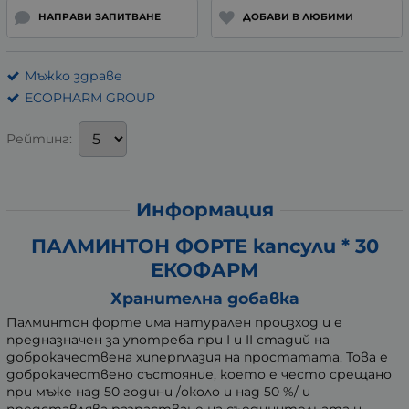
НАПРАВИ ЗАПИТВАНЕ
ДОБАВИ В ЛЮБИМИ
Мъжко здраве
ECOPHARM GROUP
Рейтинг:
Информация
ПАЛМИНТОН ФОРТЕ капсули * 30
ЕКОФАРМ
Хранителна добавка
Палминтон форте има натурален произход и е
предназначен за употреба при I и II стадий на
доброкачествена хиперплазия на простатата. Това е
доброкачествено състояние, което е често срещано
при мъже над 50 години /около и над 50 %/ и