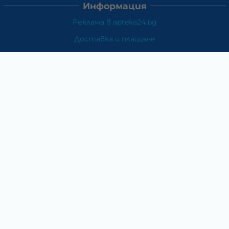
Информация
Реклама в apteka24.bg
Доставка и плащане
Връщане и замяна
Общи условия за ползване
Политиката за поверителност
Политика за използване на бисквитки
При възникване на спор, свързан с покупка онлайн,
можете да ползвате сайта ОРС
Вашите права
Отказ от сделка
За Нас
Карта на сайта
Контакти